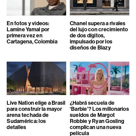
En fotos y videos:
Chanel supera a rivales
Lamine Yamal por
del lujo con crecimiento
primera vez en
de dos dígitos,
Cartagena, Colombia
impulsado por los
diseños de Blazy
Live Nation elige a Brasil
¿Habrá secuela de
para construir la mayor
‘Barbie’? Los millonarios
arena techada de
sueldos de Margot
Sudamérica: los
Robbie y Ryan Gosling
detalles
complican una nueva
película