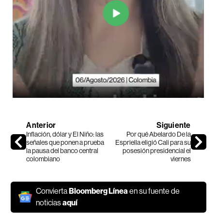
Anterior
Siguiente
Inflación, dólar y El Niño: las
Por qué Abelardo De la
señales que ponen a prueba
Espriella eligió Cali para su
la pausa del banco central
posesión presidencial el
colombiano
viernes
Convierta
Bloomberg Línea
en su fuente de
noticias
aquí