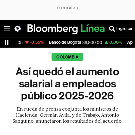
PUBLICIDAD
Ingresar
-0.55%
Banco de Bogota
0.00%
Apple
38,800.00
309.25
COLOMBIA
Así quedó el aumento
salarial a empleados
público 2025-2026
En rueda de prensa conjunta los ministros de
Hacienda, Germán Ávila, y de Trabajo, Antonio
Sanguino, anunciaron los resultados del acuerdo.