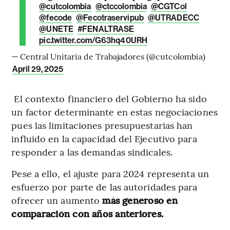
@cutcolombia
@ctccolombia
@CGTCol
@fecode
@Fecotraservipub
@UTRADECC
@UNETE
#FENALTRASE
pic.twitter.com/G63hq40URH
— Central Unitaria de Trabajadores (@cutcolombia)
April 29, 2025
El contexto financiero del Gobierno ha sido
un factor determinante en estas negociaciones
pues las limitaciones presupuestarias han
influido en la capacidad del Ejecutivo para
responder a las demandas sindicales.
Pese a ello, el ajuste para 2024 representa un
esfuerzo por parte de las autoridades para
ofrecer un aumento
más generoso en
comparación con años anteriores.