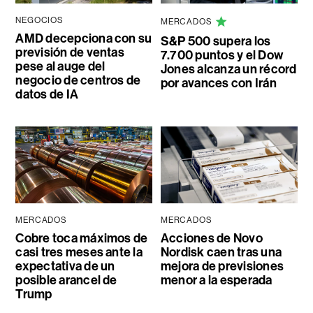
NEGOCIOS
MERCADOS
AMD decepciona con su
S&P 500 supera los
previsión de ventas
7.700 puntos y el Dow
pese al auge del
Jones alcanza un récord
negocio de centros de
por avances con Irán
datos de IA
MERCADOS
MERCADOS
Cobre toca máximos de
Acciones de Novo
casi tres meses ante la
Nordisk caen tras una
expectativa de un
mejora de previsiones
posible arancel de
menor a la esperada
Trump