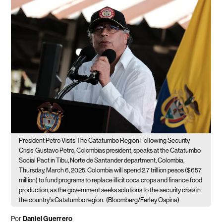
President Petro Visits The Catatumbo Region Following Security
Crisis
Gustavo Petro, Colombias president, speaks at the Catatumbo
Social Pact in Tibu, Norte de Santander department, Colombia,
Thursday, March 6, 2025. Colombia will spend 2.7 trillion pesos ($657
million) to fund programs to replace illicit coca crops and finance food
production, as the government seeks solutions to the security crisis in
the country's Catatumbo region.
(Bloomberg/Ferley Ospina)
Por
Daniel Guerrero