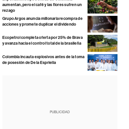
aumentan, pero el café y las flores sufren un
rezago
Grupo Argos anuncia millonaria recompra de
acciones y promete duplicar el dividendo
Ecopetrol completa oferta por 25% de Brava
y avanza hacia el control total de la brasileña
Colombia incauta explosivos antes de la toma
de posesión de De la Espriella
PUBLICIDAD