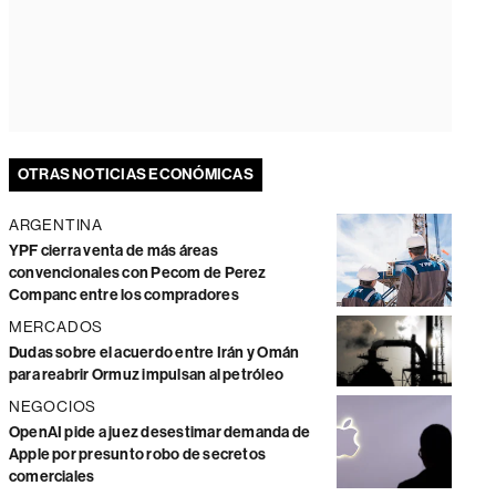
OTRAS NOTICIAS ECONÓMICAS
ARGENTINA
YPF cierra venta de más áreas
convencionales con Pecom de Perez
Companc entre los compradores
MERCADOS
Dudas sobre el acuerdo entre Irán y Omán
para reabrir Ormuz impulsan al petróleo
NEGOCIOS
OpenAI pide a juez desestimar demanda de
Apple por presunto robo de secretos
comerciales