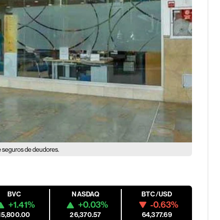
 seguros de deudores.
BVC
NASDAQ
BTC/USD
+1.41%
+0.03%
-0.63%
15,800.00
26,370.57
64,377.69