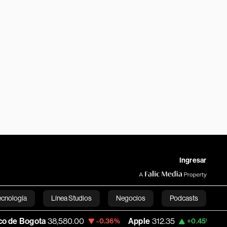
Ingresar
ecnología
Línea Studios
Negocios
Podcasts
8,580.00
Apple
312.35
USD COP
3,159.
-0.36%
+0.45%
English