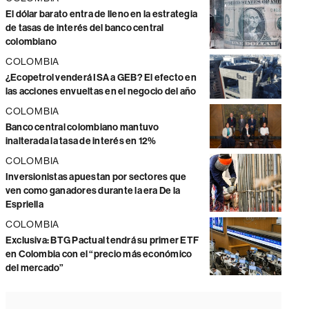
El dólar barato entra de lleno en la estrategia
de tasas de interés del banco central
colombiano
COLOMBIA
¿Ecopetrol venderá ISA a GEB? El efecto en
las acciones envueltas en el negocio del año
COLOMBIA
Banco central colombiano mantuvo
inalterada la tasa de interés en 12%
COLOMBIA
Inversionistas apuestan por sectores que
ven como ganadores durante la era De la
Espriella
COLOMBIA
Exclusiva: BTG Pactual tendrá su primer ETF
en Colombia con el “precio más económico
del mercado”