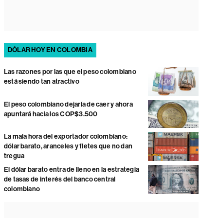
DÓLAR HOY EN COLOMBIA
Las razones por las que el peso colombiano
está siendo tan atractivo
El peso colombiano dejaría de caer y ahora
apuntará hacia los COP$3.500
La mala hora del exportador colombiano:
dólar barato, aranceles y fletes que no dan
tregua
El dólar barato entra de lleno en la estrategia
de tasas de interés del banco central
colombiano