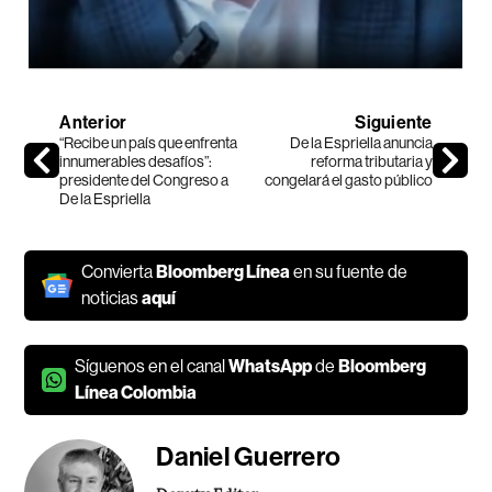
Anterior
Siguiente
“Recibe un país que enfrenta
De la Espriella anuncia
innumerables desafíos”:
reforma tributaria y
presidente del Congreso a
congelará el gasto público
De la Espriella
Convierta
Bloomberg Línea
en su fuente de
noticias
aquí
Síguenos en el canal
WhatsApp
de
Bloomberg
Línea Colombia
Daniel Guerrero