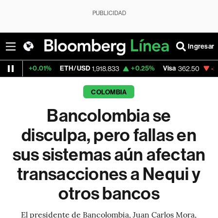
PUBLICIDAD
Ingresar
01%
ETH/USD
+0.25%
Visa
-2.15%
Merca
1,918.833
362.50
COLOMBIA
Bancolombia se
disculpa, pero fallas en
sus sistemas aún afectan
transacciones a Nequi y
otros bancos
El presidente de Bancolombia, Juan Carlos Mora,