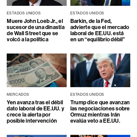
ESTADOS UNIDOS
ESTADOS UNIDOS
Muere John Loeb Jr., el
Barkin, de la Fed,
sucesor de una dinastía
advierte que el mercado
de Wall Street que se
laboral de EE.UU. está
volcó a la política
en un “equilibrio débil”
MERCADOS
ESTADOS UNIDOS
Yen avanza tras el débil
Trump dice que avanzan
dato laboral de EE.UU. y
las negociaciones sobre
crece la alerta por
Ormuz mientras Irán
posible intervención
evalúa veto a EE.UU.