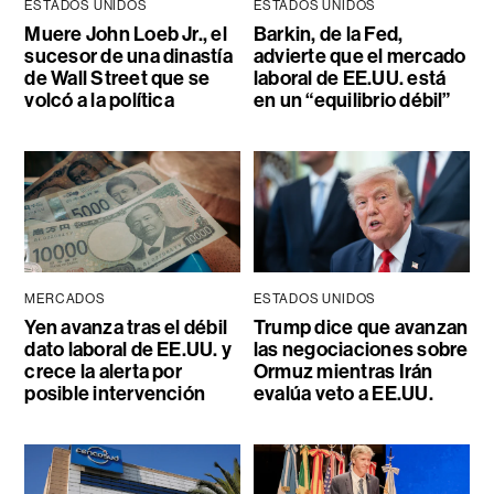
ESTADOS UNIDOS
ESTADOS UNIDOS
Muere John Loeb Jr., el
Barkin, de la Fed,
sucesor de una dinastía
advierte que el mercado
de Wall Street que se
laboral de EE.UU. está
volcó a la política
en un “equilibrio débil”
MERCADOS
ESTADOS UNIDOS
Yen avanza tras el débil
Trump dice que avanzan
dato laboral de EE.UU. y
las negociaciones sobre
crece la alerta por
Ormuz mientras Irán
posible intervención
evalúa veto a EE.UU.