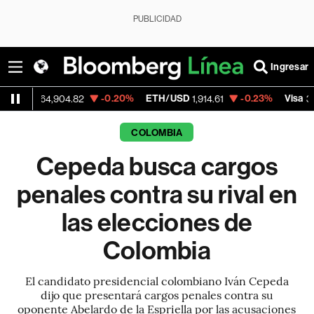
PUBLICIDAD
Ingresar
-0.20%
ETH/USD
-0.23%
Visa
-
4,904.82
1,914.61
362.50
COLOMBIA
Cepeda busca cargos
penales contra su rival en
las elecciones de
Colombia
El candidato presidencial colombiano Iván Cepeda
dijo que presentará cargos penales contra su
oponente Abelardo de la Espriella por las acusaciones