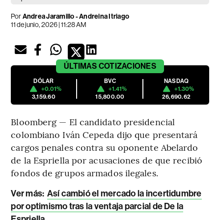
Por
Andrea Jaramillo - Andreina Itriago
11 de junio, 2026 | 11:28 AM
ÚLTIMAS
COTIZACIONES
DÓLAR
BVC
NASDAQ
+0.01%
+1.41%
+1.30%
3,159.60
15,800.00
26,690.62
Bloomberg — El candidato presidencial
colombiano Iván Cepeda dijo que presentará
cargos penales contra su oponente Abelardo
de la Espriella por acusaciones de que recibió
fondos de grupos armados ilegales.
Ver más:
Así cambió el mercado la incertidumbre
por optimismo tras la ventaja parcial de De la
Espriella