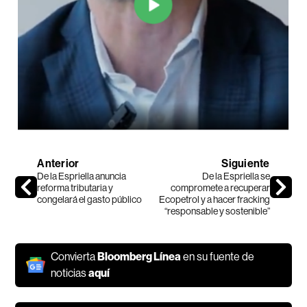
Anterior
Siguiente
De la Espriella anuncia
De la Espriella se
reforma tributaria y
compromete a recuperar
congelará el gasto público
Ecopetrol y a hacer fracking
“responsable y sostenible”
Convierta
Bloomberg Línea
en su fuente de
noticias
aquí