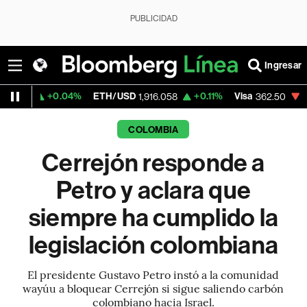
PUBLICIDAD
Ingresar
0.04%
ETH/USD
+0.11%
Visa
-2.15%
Mer
1,916.058
362.50
COLOMBIA
Cerrejón responde a
Petro y aclara que
siempre ha cumplido la
legislación colombiana
El presidente Gustavo Petro instó a la comunidad
wayúu a bloquear Cerrejón si sigue saliendo carbón
colombiano hacia Israel.