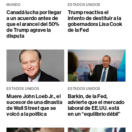
MUNDO
ESTADOS UNIDOS
Canadá lucha por llegar
Trump reactiva el
a un acuerdo antes de
intento de destituir a la
que el arancel del 50%
gobernadora Lisa Cook
de Trump agrave la
de la Fed
disputa
ESTADOS UNIDOS
ESTADOS UNIDOS
Muere John Loeb Jr., el
Barkin, de la Fed,
sucesor de una dinastía
advierte que el mercado
de Wall Street que se
laboral de EE.UU. está
volcó a la política
en un “equilibrio débil”