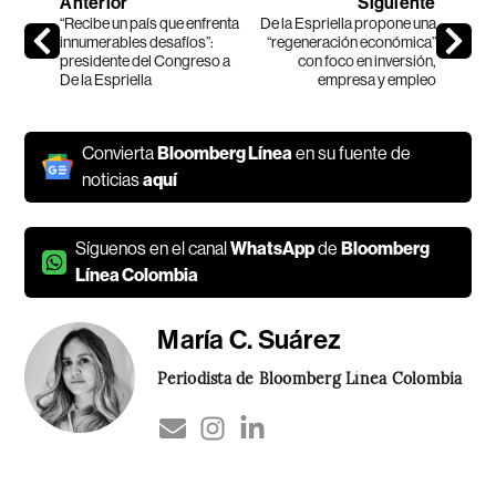
Anterior
Siguiente
“Recibe un país que enfrenta
De la Espriella propone una
innumerables desafíos”:
“regeneración económica”
presidente del Congreso a
con foco en inversión,
De la Espriella
empresa y empleo
Convierta
Bloomberg Línea
en su fuente de
noticias
aquí
Síguenos en el canal
WhatsApp
de
Bloomberg
Línea Colombia
María C. Suárez
Periodista de Bloomberg Línea Colombia