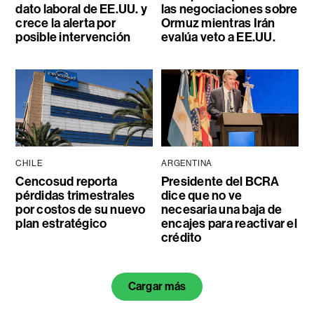
dato laboral de EE.UU. y
las negociaciones sobre
crece la alerta por
Ormuz mientras Irán
posible intervención
evalúa veto a EE.UU.
CHILE
ARGENTINA
Cencosud reporta
Presidente del BCRA
pérdidas trimestrales
dice que no ve
por costos de su nuevo
necesaria una baja de
plan estratégico
encajes para reactivar el
crédito
Cargar más