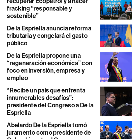
recuperar Ecopetrol y a hacer
fracking “responsable y
sostenible”
De la Espriella anuncia reforma
tributaria y congelará el gasto
público
De la Espriella propone una
“regeneración económica” con
foco en inversión, empresa y
empleo
“Recibe un país que enfrenta
innumerables desafíos”:
presidente del Congreso a De la
Espriella
Abelardo De la Espriella tomó
juramento como presidente de