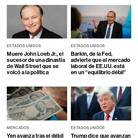
ESTADOS UNIDOS
ESTADOS UNIDOS
Muere John Loeb Jr., el
Barkin, de la Fed,
sucesor de una dinastía
advierte que el mercado
de Wall Street que se
laboral de EE.UU. está
volcó a la política
en un “equilibrio débil”
MERCADOS
ESTADOS UNIDOS
Yen avanza tras el débil
Trump dice que avanzan