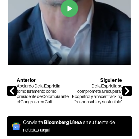
Anterior
Siguiente
Abelardo De la Espriella
De la Espriella se
tomó juramento como
compromete a recuperar
presidente de Colombia ante
Ecopetrol y a hacer fracking
el Congreso en Cali
“responsable y sostenible”
Convierta
Bloomberg Línea
en su fuente de
noticias
aquí