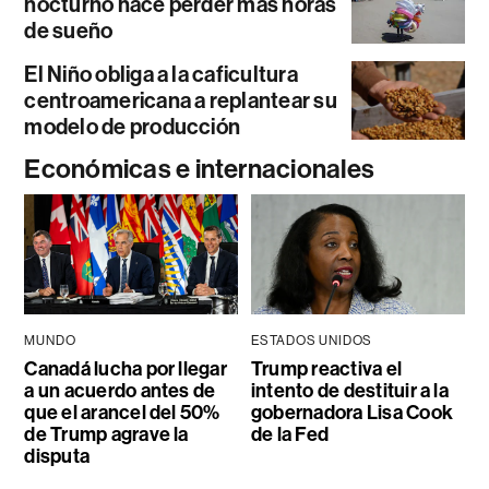
nocturno hace perder más horas
de sueño
El Niño obliga a la caficultura
centroamericana a replantear su
modelo de producción
Económicas e internacionales
MUNDO
ESTADOS UNIDOS
Canadá lucha por llegar
Trump reactiva el
a un acuerdo antes de
intento de destituir a la
que el arancel del 50%
gobernadora Lisa Cook
de Trump agrave la
de la Fed
disputa