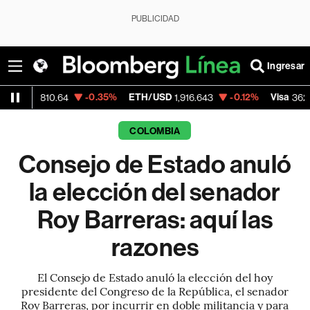
PUBLICIDAD
Ingresar
-0.35%
ETH/USD
-0.12%
Visa
-2.1
10.64
1,916.643
362.50
COLOMBIA
Consejo de Estado anuló
la elección del senador
Roy Barreras: aquí las
razones
El Consejo de Estado anuló la elección del hoy
presidente del Congreso de la República, el senador
Roy Barreras, por incurrir en doble militancia y para