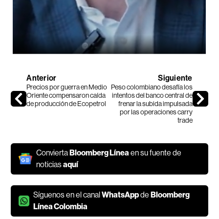
Anterior
Siguiente
Precios por guerra en Medio
Peso colombiano desafía los
Oriente compensaron caída
intentos del banco central de
de producción de Ecopetrol
frenar la subida impulsada
por las operaciones carry
trade
Convierta
Bloomberg Línea
en su fuente de
noticias
aquí
Síguenos en el canal
WhatsApp
de
Bloomberg
Línea Colombia