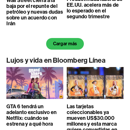
Wall Street cierra a la
EE.UU. acelera más de
baja por el repunte del
lo esperado en el
petróleo y nuevas dudas
segundo trimestre
sobre un acuerdo con
Irán
Cargar más
Lujos y vida en Bloomberg Línea
GTA 6 tendrá un
Las tarjetas
adelanto exclusivo en
coleccionables ya
Netflix: cuándo se
mueven US$30.000
estrena y a qué hora
millones y esta marca
quiere convertirlas en