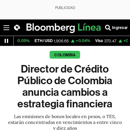
PUBLICIDAD
Ingresar
5%
ETH/USD
+0.04%
Visa
+0.52%
Mercad
1,906.65
370.47
COLOMBIA
Director de Crédito
Público de Colombia
anuncia cambios a
estrategia financiera
Las emisiones de bonos locales en pesos, o TES,
estarán concentradas en vencimientos a entre cinco
y diez años