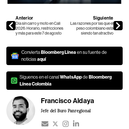
Anterior
Siguiente
Día sin carro y moto en Cali
Las razones por las que el
2026: Horario, restricciones
peso colombiano está
y más para este 7 de agosto
siendo tan atractivo
Convierta
Bloomberg Línea
en su fuente de
noticias
aquí
Síguenos en el canal
WhatsApp
de
Bloomberg
Línea Colombia
Francisco Aldaya
Jefé del Buró Panregional