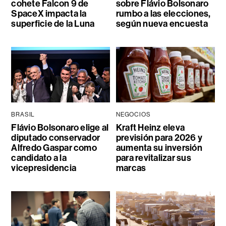
cohete Falcon 9 de
sobre Flávio Bolsonaro
SpaceX impacta la
rumbo a las elecciones,
superficie de la Luna
según nueva encuesta
BRASIL
NEGOCIOS
Flávio Bolsonaro elige al
Kraft Heinz eleva
diputado conservador
previsión para 2026 y
Alfredo Gaspar como
aumenta su inversión
candidato a la
para revitalizar sus
vicepresidencia
marcas