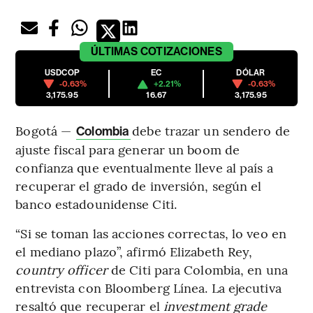
ÚLTIMAS
COTIZACIONES
USDCOP
EC
DÓLAR
-0.63%
+2.21%
-0.63%
3,175.95
16.67
3,175.95
Bogotá —
debe trazar un sendero de
Colombia
ajuste fiscal para generar un boom de
confianza que eventualmente lleve al país a
recuperar el grado de inversión, según el
banco estadounidense Citi.
“Si se toman las acciones correctas, lo veo en
el mediano plazo”, afirmó Elizabeth Rey,
country officer
de Citi para Colombia, en una
entrevista con Bloomberg Línea. La ejecutiva
resaltó que recuperar el
investment grade