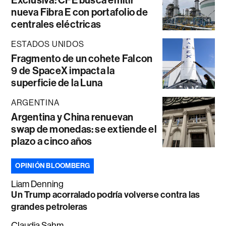
Exclusiva: CFE busca emitir
nueva Fibra E con portafolio de
centrales eléctricas
ESTADOS UNIDOS
Fragmento de un cohete Falcon
9 de SpaceX impacta la
superficie de la Luna
ARGENTINA
Argentina y China renuevan
swap de monedas: se extiende el
plazo a cinco años
OPINIÓN BLOOMBERG
Liam Denning
Un Trump acorralado podría volverse contra las
grandes petroleras
Claudia Sahm