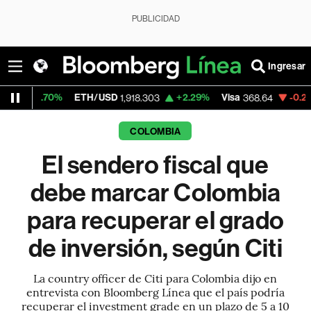
PUBLICIDAD
Ingresar
ETH/USD
+2.29%
Visa
-0.26%
MercadoL
1,918.303
368.64
COLOMBIA
El sendero fiscal que
debe marcar Colombia
para recuperar el grado
de inversión, según Citi
La country officer de Citi para Colombia dijo en
entrevista con Bloomberg Línea que el país podría
recuperar el investment grade en un plazo de 5 a 10