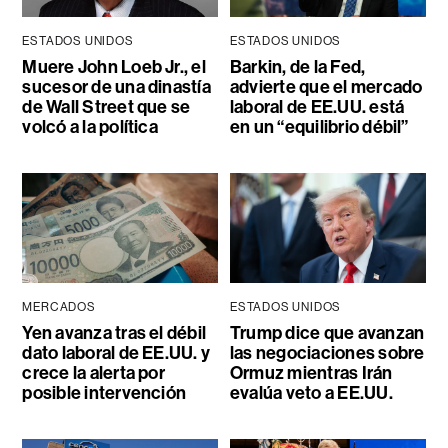
ESTADOS UNIDOS
ESTADOS UNIDOS
Muere John Loeb Jr., el
Barkin, de la Fed,
sucesor de una dinastía
advierte que el mercado
de Wall Street que se
laboral de EE.UU. está
volcó a la política
en un “equilibrio débil”
MERCADOS
ESTADOS UNIDOS
Yen avanza tras el débil
Trump dice que avanzan
dato laboral de EE.UU. y
las negociaciones sobre
crece la alerta por
Ormuz mientras Irán
posible intervención
evalúa veto a EE.UU.