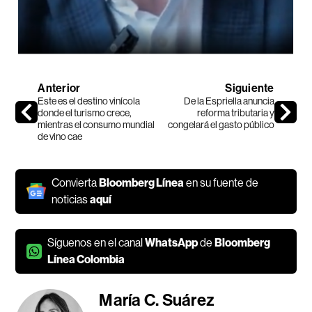
Anterior
Siguiente
Este es el destino vinícola
De la Espriella anuncia
donde el turismo crece,
reforma tributaria y
mientras el consumo mundial
congelará el gasto público
de vino cae
Convierta
Bloomberg Línea
en su fuente de
noticias
aquí
Síguenos en el canal
WhatsApp
de
Bloomberg
Línea Colombia
María C. Suárez