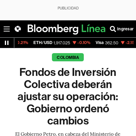
PUBLICIDAD
Ingresar
%
ETH/USD
-0.10%
Visa
-2.15%
MercadoLi
1,917.025
362.50
COLOMBIA
Fondos de Inversión
Colectiva deberán
ajustar su operación:
Gobierno ordenó
cambios
El Gobierno Petro, en cabeza del Ministerio de