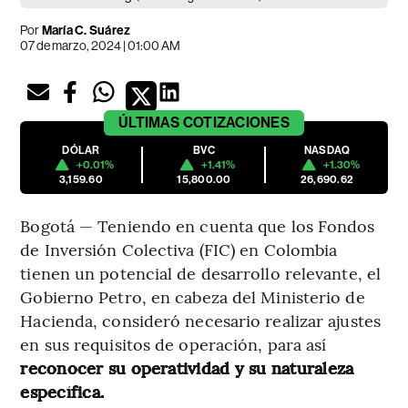
Por
María C. Suárez
07 de marzo, 2024 | 01:00 AM
ÚLTIMAS
COTIZACIONES
DÓLAR
BVC
NASDAQ
+0.01%
+1.41%
+1.30%
3,159.60
15,800.00
26,690.62
Bogotá — Teniendo en cuenta que los Fondos
de Inversión Colectiva (FIC) en Colombia
tienen un potencial de desarrollo relevante, el
Gobierno Petro, en cabeza del Ministerio de
Hacienda, consideró necesario realizar ajustes
en sus requisitos de operación, para así
reconocer su operatividad y su naturaleza
específica.