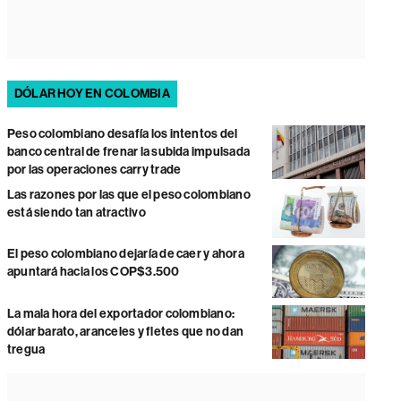
DÓLAR HOY EN COLOMBIA
Peso colombiano desafía los intentos del
banco central de frenar la subida impulsada
por las operaciones carry trade
Las razones por las que el peso colombiano
está siendo tan atractivo
El peso colombiano dejaría de caer y ahora
apuntará hacia los COP$3.500
La mala hora del exportador colombiano:
dólar barato, aranceles y fletes que no dan
tregua