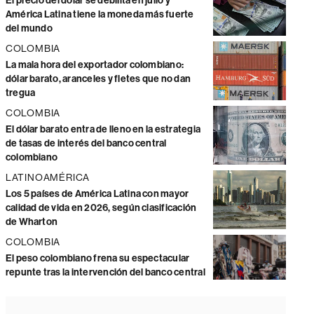
El precio del dólar se debilita en julio y
América Latina tiene la moneda más fuerte
del mundo
COLOMBIA
La mala hora del exportador colombiano:
dólar barato, aranceles y fletes que no dan
tregua
COLOMBIA
El dólar barato entra de lleno en la estrategia
de tasas de interés del banco central
colombiano
LATINOAMÉRICA
Los 5 países de América Latina con mayor
calidad de vida en 2026, según clasificación
de Wharton
COLOMBIA
El peso colombiano frena su espectacular
repunte tras la intervención del banco central