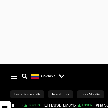
Colombia
Las noticias del día
Newsletters
Línea Mundial
ETH/USD
1,916.115
Visa
362.50
+0.03%
+0.11%
-2.15%
Bloomberg 