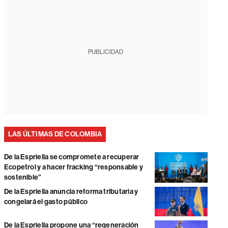
PUBLICIDAD
LAS ÚLTIMAS DE COLOMBIA
De la Espriella se compromete a recuperar
Ecopetrol y a hacer fracking “responsable y
sostenible”
De la Espriella anuncia reforma tributaria y
congelará el gasto público
De la Espriella propone una “regeneración