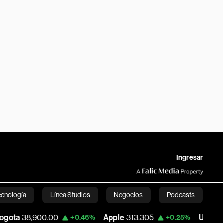
Ingresar
ecnología
Línea Studios
Negocios
Podcasts
.00
Apple
313.305
USD COP
3,159.60
+0.46%
+0.25%
English