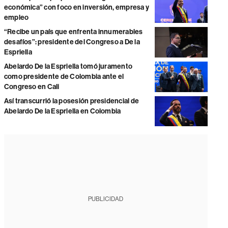
económica” con foco en inversión, empresa y
empleo
“Recibe un país que enfrenta innumerables
desafíos”: presidente del Congreso a De la
Espriella
Abelardo De la Espriella tomó juramento
como presidente de Colombia ante el
Congreso en Cali
Así transcurrió la posesión presidencial de
Abelardo De la Espriella en Colombia
PUBLICIDAD