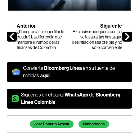
Anterior
Siguiente
¿Renegociar o reperfilar la
Exclusiva: banquero central
deuda? La diferencia que
ve tasas altas hasta que
marcará el rumbo de las
desinflación sea creíble y no
finanzas de Colombia
sólo conveniente
Convierta
Bloomberg Línea
en su fuente de
noticias
aquí
Síguenos en el canal
WhatsApp
de
Bloomberg
Línea Colombia
Temas de este artículo
José Roberto Acosta
Minhacienda