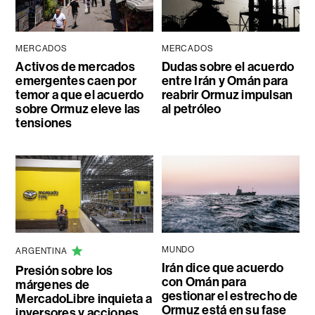
MERCADOS
MERCADOS
Activos de mercados
Dudas sobre el acuerdo
emergentes caen por
entre Irán y Omán para
temor a que el acuerdo
reabrir Ormuz impulsan
sobre Ormuz eleve las
al petróleo
tensiones
MUNDO
ARGENTINA
Irán dice que acuerdo
Presión sobre los
con Omán para
márgenes de
gestionar el estrecho de
MercadoLibre inquieta a
Ormuz está en su fase
inversores y acciones