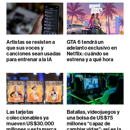
Artistas se resisten a
GTA 6 tendrá un
que sus voces y
adelanto exclusivo en
canciones sean usadas
Netflix: cuándo se
para entrenar a la IA
estrena y a qué hora
Las tarjetas
Batallas, videojuegos y
coleccionables ya
una bolsa de US$75
mueven US$30.000
millones “capaz de
millones y esta marca
cambiar vidas”: así es la