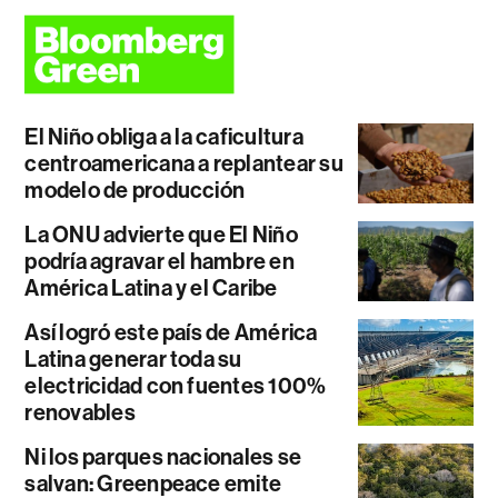
El Niño obliga a la caficultura
centroamericana a replantear su
modelo de producción
La ONU advierte que El Niño
podría agravar el hambre en
América Latina y el Caribe
Así logró este país de América
Latina generar toda su
electricidad con fuentes 100%
renovables
Ni los parques nacionales se
salvan: Greenpeace emite