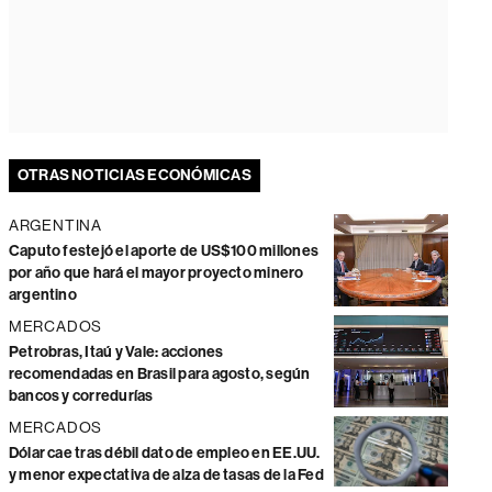
OTRAS NOTICIAS ECONÓMICAS
ARGENTINA
Caputo festejó el aporte de US$100 millones
por año que hará el mayor proyecto minero
argentino
MERCADOS
Petrobras, Itaú y Vale: acciones
recomendadas en Brasil para agosto, según
bancos y corredurías
MERCADOS
Dólar cae tras débil dato de empleo en EE.UU.
y menor expectativa de alza de tasas de la Fed