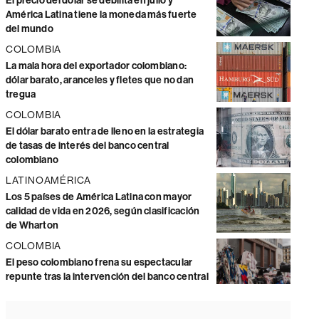
El precio del dólar se debilita en julio y
América Latina tiene la moneda más fuerte
del mundo
COLOMBIA
La mala hora del exportador colombiano:
dólar barato, aranceles y fletes que no dan
tregua
COLOMBIA
El dólar barato entra de lleno en la estrategia
de tasas de interés del banco central
colombiano
LATINOAMÉRICA
Los 5 países de América Latina con mayor
calidad de vida en 2026, según clasificación
de Wharton
COLOMBIA
El peso colombiano frena su espectacular
repunte tras la intervención del banco central