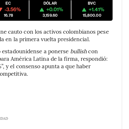
EC
DÓLAR
BVC
-3.56%
+0.01%
+1.41%
16.78
3,159.60
15,800.00
e cauto con los activos colombianos pese
la en la primera vuelta presidencial.
co estadounidense a ponerse
bullish
con
ara América Latina de la firma, respondió:
”, y el consenso apunta a que haber
ompetitiva.
IDAD