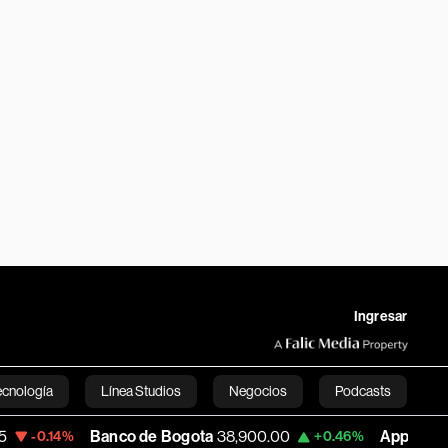
Ingresar
ecnología
Línea Studios
Negocios
Podcasts
Banco de Bogota
38,900.00
Apple
313.305
+0.46%
+0
English