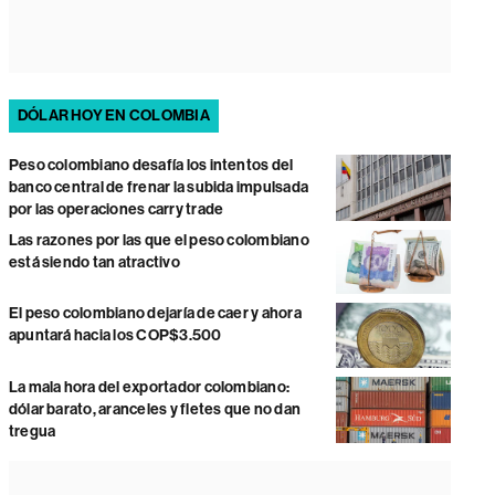
DÓLAR HOY EN COLOMBIA
Peso colombiano desafía los intentos del
banco central de frenar la subida impulsada
por las operaciones carry trade
Las razones por las que el peso colombiano
está siendo tan atractivo
El peso colombiano dejaría de caer y ahora
apuntará hacia los COP$3.500
La mala hora del exportador colombiano:
dólar barato, aranceles y fletes que no dan
tregua