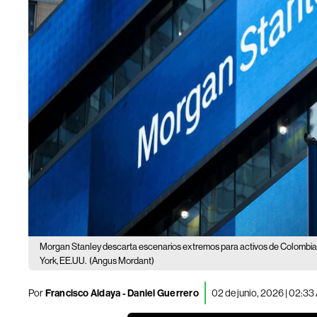
Morgan Stanley descarta escenarios extremos para activos de Colombia 
York, EE.UU.
(Angus Mordant)
Por
Francisco Aldaya
-
Daniel Guerrero
02 de junio, 2026 | 02:3