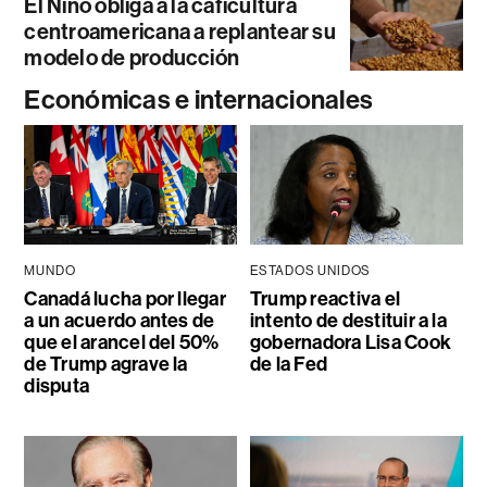
El Niño obliga a la caficultura
centroamericana a replantear su
modelo de producción
Económicas e internacionales
MUNDO
ESTADOS UNIDOS
Canadá lucha por llegar
Trump reactiva el
a un acuerdo antes de
intento de destituir a la
que el arancel del 50%
gobernadora Lisa Cook
de Trump agrave la
de la Fed
disputa