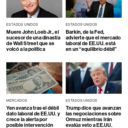
ESTADOS UNIDOS
ESTADOS UNIDOS
Muere John Loeb Jr., el
Barkin, de la Fed,
sucesor de una dinastía
advierte que el mercado
de Wall Street que se
laboral de EE.UU. está
volcó a la política
en un “equilibrio débil”
MERCADOS
ESTADOS UNIDOS
Yen avanza tras el débil
Trump dice que avanzan
dato laboral de EE.UU. y
las negociaciones sobre
crece la alerta por
Ormuz mientras Irán
posible intervención
evalúa veto a EE.UU.