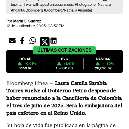
brief tariff war with a post on social media. Photographer: Nathalia
Angarita/Bloomberg
(Bloomberg/Nathalia Angarita)
Por
María C. Suárez
12 de septiembre, 2025 | 03:52 PM
ÚLTIMAS
COTIZACIONES
DÓLAR
BVC
NASDAQ
+0.01%
+1.41%
+1.30%
3,159.60
15,800.00
26,690.62
Bloomberg Línea —
Laura Camila Sarabia
Torres vuelve al Gobierno Petro después de
haber renunciado a la Cancillería de Colombia
el tres de julio de 2025. Será la embajadora del
país cafetero en el Reino Unido.
Su hoja de vida fue publicada en la página de