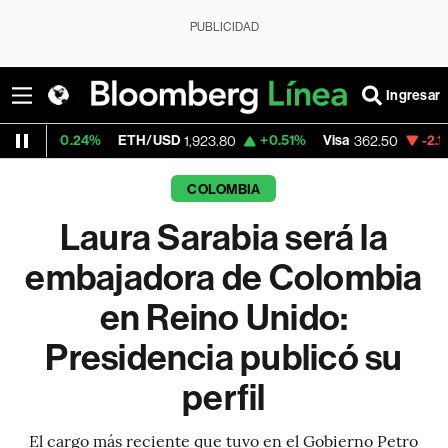
PUBLICIDAD
Ingresar
24%
ETH/USD
+0.51%
Visa
-2.15%
Mercad
1,923.80
362.50
COLOMBIA
Laura Sarabia será la
embajadora de Colombia
en Reino Unido:
Presidencia publicó su
perfil
El cargo más reciente que tuvo en el Gobierno Petro