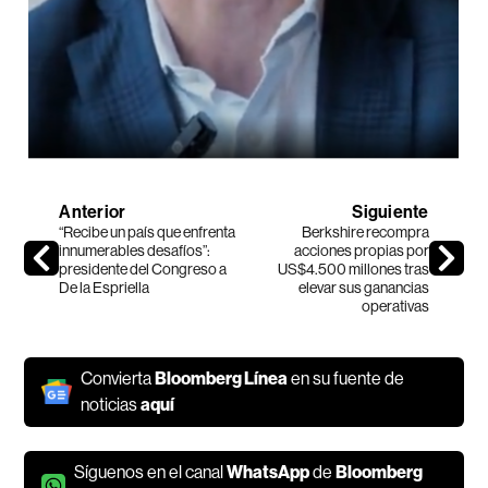
Anterior
Siguiente
“Recibe un país que enfrenta
Berkshire recompra
innumerables desafíos”:
acciones propias por
presidente del Congreso a
US$4.500 millones tras
De la Espriella
elevar sus ganancias
operativas
Convierta
Bloomberg Línea
en su fuente de
noticias
aquí
Síguenos en el canal
WhatsApp
de
Bloomberg