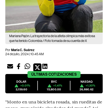
Mariana Pajón: La trayectoria de la atleta olímpica más exitosa
que ha tenido Colombia / Foto tomada de su cuenta de X
Por
María C. Suárez
24 de julio, 2024 | 10:45 AM
ÚLTIMAS
COTIZACIONES
DÓLAR
BVC
NASDAQ
+0.01%
+1.41%
+1.30%
3,159.60
15,800.00
26,690.62
“Monto en una bicicleta rosada, sin rueditas de
apoyo, muy rápido alrededor del mundo”. Así