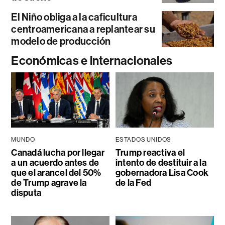
El Niño obliga a la caficultura
centroamericana a replantear su
modelo de producción
Económicas e internacionales
MUNDO
ESTADOS UNIDOS
Canadá lucha por llegar
Trump reactiva el
a un acuerdo antes de
intento de destituir a la
que el arancel del 50%
gobernadora Lisa Cook
de Trump agrave la
de la Fed
disputa