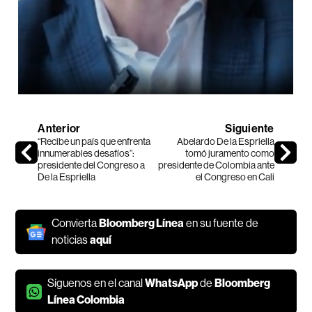
Anterior
Siguiente
“Recibe un país que enfrenta
Abelardo De la Espriella
innumerables desafíos”:
tomó juramento como
presidente del Congreso a
presidente de Colombia ante
De la Espriella
el Congreso en Cali
Convierta
Bloomberg Línea
en su fuente de
noticias
aquí
Síguenos en el canal
WhatsApp
de
Bloomberg
Línea Colombia