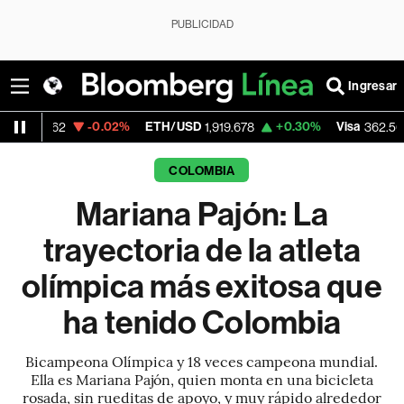
PUBLICIDAD
Ingresar
-0.02%
ETH/USD
+0.30%
Visa
-2.15%
1,919.678
362.50
COLOMBIA
Mariana Pajón: La
trayectoria de la atleta
olímpica más exitosa que
ha tenido Colombia
Bicampeona Olímpica y 18 veces campeona mundial.
Ella es Mariana Pajón, quien monta en una bicicleta
rosada, sin rueditas de apoyo, y muy rápido alrededor