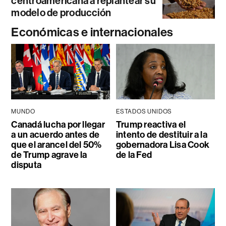
centroamericana a replantear su
modelo de producción
Económicas e internacionales
MUNDO
ESTADOS UNIDOS
Canadá lucha por llegar
Trump reactiva el
a un acuerdo antes de
intento de destituir a la
que el arancel del 50%
gobernadora Lisa Cook
de Trump agrave la
de la Fed
disputa