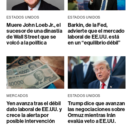
ESTADOS UNIDOS
ESTADOS UNIDOS
Muere John Loeb Jr., el
Barkin, de la Fed,
sucesor de una dinastía
advierte que el mercado
de Wall Street que se
laboral de EE.UU. está
volcó a la política
en un “equilibrio débil”
MERCADOS
ESTADOS UNIDOS
Yen avanza tras el débil
Trump dice que avanzan
dato laboral de EE.UU. y
las negociaciones sobre
crece la alerta por
Ormuz mientras Irán
posible intervención
evalúa veto a EE.UU.