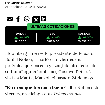
Por
Carlos Cuevas
31 de octubre, 2025 | 11:56 AM
ÚLTIMAS
COTIZACIONES
DÓLAR
BVC
NASDAQ
+0.01%
+1.41%
+1.30%
3,159.60
15,800.00
26,690.62
Bloomberg Línea — El presidente de Ecuador,
Daniel Noboa, reabrió este viernes una
polémica que parecía ya zanjada alrededor de
su homólogo colombiano, Gustavo Petro: la
visita a Manta, Manabí, el pasado 24 de mayo.
“No creo que fue nada bueno”
, dijo Noboa este
viernes, en diálogo con
Teleamazonas.