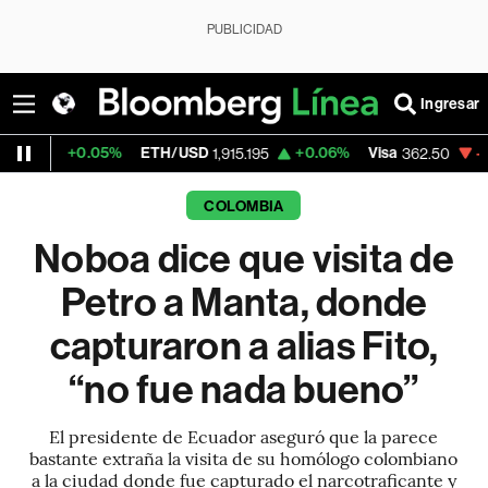
PUBLICIDAD
Ingresar
05%
ETH/USD
+0.06%
Visa
-2.15%
Mercad
1,915.195
362.50
COLOMBIA
Noboa dice que visita de
Petro a Manta, donde
capturaron a alias Fito,
“no fue nada bueno”
El presidente de Ecuador aseguró que la parece
bastante extraña la visita de su homólogo colombiano
a la ciudad donde fue capturado el narcotraficante y