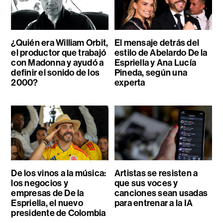
¿Quién era William Orbit,
El mensaje detrás del
el productor que trabajó
estilo de Abelardo De la
con Madonna y ayudó a
Espriella y Ana Lucía
definir el sonido de los
Pineda, según una
2000?
experta
De los vinos a la música:
Artistas se resisten a
los negocios y
que sus voces y
empresas de De la
canciones sean usadas
Espriella, el nuevo
para entrenar a la IA
presidente de Colombia