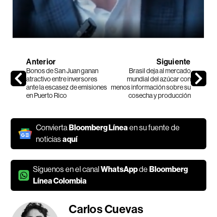
Anterior
Siguiente
Bonos de San Juan ganan
Brasil deja al mercado
atractivo entre inversores
mundial del azúcar con
ante la escasez de emisiones
menos información sobre su
en Puerto Rico
cosecha y producción
Convierta
Bloomberg Línea
en su fuente de
noticias
aquí
Síguenos en el canal
WhatsApp
de
Bloomberg
Línea Colombia
Carlos Cuevas