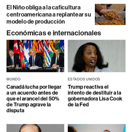
El Niño obliga a la caficultura
centroamericana a replantear su
modelo de producción
Económicas e internacionales
MUNDO
ESTADOS UNIDOS
Canadá lucha por llegar
Trump reactiva el
a un acuerdo antes de
intento de destituir a la
que el arancel del 50%
gobernadora Lisa Cook
de Trump agrave la
de la Fed
disputa