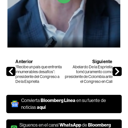
Anterior
Siguiente
“Recibe un país que enfrenta
Abelardo De la Espriella
innumerables desafíos”:
tomó juramento como
presidente del Congreso a
presidente de Colombia ante
De la Espriella
el Congreso en Cali
Convierta
Bloomberg Línea
en su fuente de
noticias
aquí
Síguenos en el canal
WhatsApp
de
Bloomberg