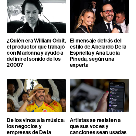
¿Quién era William Orbit,
El mensaje detrás del
el productor que trabajó
estilo de Abelardo De la
con Madonna y ayudó a
Espriella y Ana Lucía
definir el sonido de los
Pineda, según una
2000?
experta
De los vinos a la música:
Artistas se resisten a
los negocios y
que sus voces y
empresas de De la
canciones sean usadas