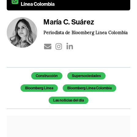
Línea Colombia
María C. Suárez
Periodista de Bloomberg Línea Colombia
Temas de este artículo
Construcción
Supersociedades
Bloomberg Línea
Bloomberg Línea Colombia
Las noticias del día