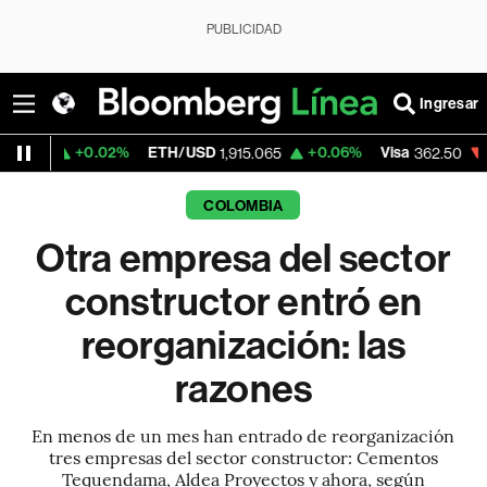
PUBLICIDAD
Ingresar
+0.02%
ETH/USD
+0.06%
Visa
-2.15%
M
1,915.065
362.50
COLOMBIA
Otra empresa del sector
constructor entró en
reorganización: las
razones
En menos de un mes han entrado de reorganización
tres empresas del sector constructor: Cementos
Tequendama, Aldea Proyectos y ahora, según