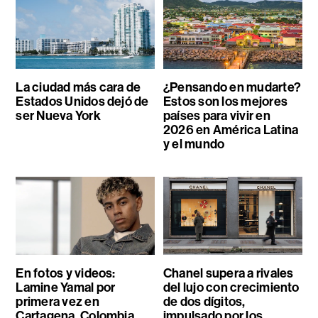
La ciudad más cara de
¿Pensando en mudarte?
Estados Unidos dejó de
Estos son los mejores
ser Nueva York
países para vivir en
2026 en América Latina
y el mundo
En fotos y videos:
Chanel supera a rivales
Lamine Yamal por
del lujo con crecimiento
primera vez en
de dos dígitos,
Cartagena, Colombia
impulsado por los