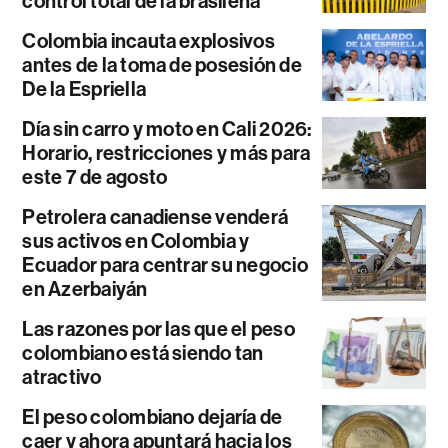
control total de la brasileña
Colombia incauta explosivos
antes de la toma de posesión de
De la Espriella
Día sin carro y moto en Cali 2026:
Horario, restricciones y más para
este 7 de agosto
Petrolera canadiense venderá
sus activos en Colombia y
Ecuador para centrar su negocio
en Azerbaiyán
Las razones por las que el peso
colombiano está siendo tan
atractivo
El peso colombiano dejaría de
caer y ahora apuntará hacia los