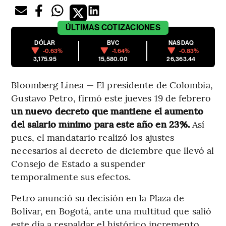
ÚLTIMAS
COTIZACIONES
DÓLAR
BVC
NASDAQ
-0.63%
-1.64%
-0.83%
3,175.95
15,580.00
26,363.44
Bloomberg Línea — El presidente de Colombia,
Gustavo Petro, firmó este jueves 19 de febrero
un nuevo decreto que mantiene el aumento
del salario mínimo para este año en 23%.
Así
pues, el mandatario realizó los ajustes
necesarios al decreto de diciembre que llevó al
Consejo de Estado a suspender
temporalmente sus efectos.
Petro anunció su decisión en la Plaza de
Bolívar, en Bogotá, ante una multitud que salió
este día a respaldar el histórico incremento