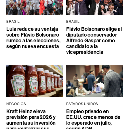
BRASIL
BRASIL
Lula reduce su ventaja
Flávio Bolsonaro elige al
sobre Flávio Bolsonaro
diputado conservador
rumbo a las elecciones,
Alfredo Gaspar como
según nueva encuesta
candidato a la
vicepresidencia
NEGOCIOS
ESTADOS UNIDOS
Kraft Heinz eleva
Empleo privado en
previsión para 2026 y
EE.UU. crece menos de
aumenta su inversión
lo esperado en julio,
para revitalizar sus
según ADP