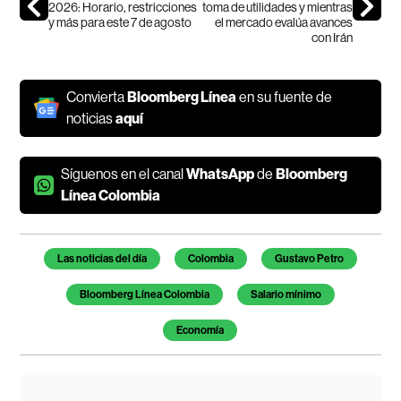
2026: Horario, restricciones
toma de utilidades y mientras
y más para este 7 de agosto
el mercado evalúa avances
con Irán
Convierta
Bloomberg Línea
en su fuente de
noticias
aquí
Síguenos en el canal
WhatsApp
de
Bloomberg
Línea Colombia
Temas de este artículo
Las noticias del día
Colombia
Gustavo Petro
Bloomberg Línea Colombia
Salario mínimo
Economía