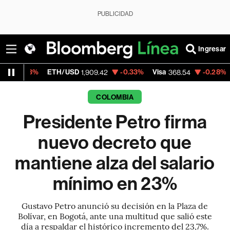
PUBLICIDAD
Ingresar
ETH/USD
-0.33%
Visa
-0.28%
MercadoLib
1,909.42
368.54
COLOMBIA
Presidente Petro firma
nuevo decreto que
mantiene alza del salario
mínimo en 23%
Gustavo Petro anunció su decisión en la Plaza de
Bolívar, en Bogotá, ante una multitud que salió este
día a respaldar el histórico incremento del 23,7%.