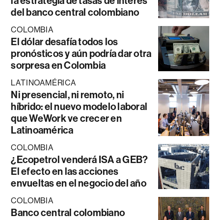
la estrategia de tasas de interés
del banco central colombiano
COLOMBIA
El dólar desafía todos los
pronósticos y aún podría dar otra
sorpresa en Colombia
LATINOAMÉRICA
Ni presencial, ni remoto, ni
híbrido: el nuevo modelo laboral
que WeWork ve crecer en
Latinoamérica
COLOMBIA
¿Ecopetrol venderá ISA a GEB?
El efecto en las acciones
envueltas en el negocio del año
COLOMBIA
Banco central colombiano