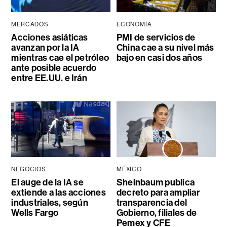
MERCADOS
ECONOMÍA
Acciones asiáticas
PMI de servicios de
avanzan por la IA
China cae a su nivel más
mientras cae el petróleo
bajo en casi dos años
ante posible acuerdo
entre EE.UU. e Irán
NEGOCIOS
MÉXICO
El auge de la IA se
Sheinbaum publica
extiende a las acciones
decreto para ampliar
industriales, según
transparencia del
Wells Fargo
Gobierno, filiales de
Pemex y CFE