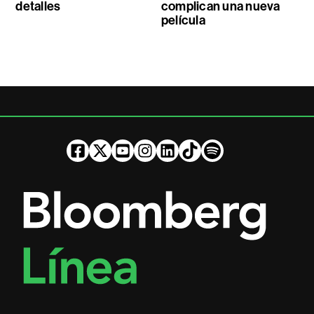
detalles
complican una nueva
película