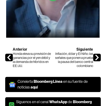
Anterior
Siguiente
Honda eleva su previsión de
Inflación, dólar y El Niño: las
ganancias por el yen débil y
señales que ponen a prueba
la demanda de híbridos en
la pausa del banco central
EE.UU.
colombiano
Convierta
Bloomberg Línea
en su fuente de
noticias
aquí
Síguenos en el canal
WhatsApp
de
Bloomberg