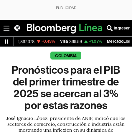
PUBLICIDAD
Ingresar
-0.43%
Visa
+1.07%
MercadoLibre
67.378
369.59
1,890.05
COLOMBIA
Pronósticos para el PIB
del primer trimestre de
2025 se acercan al 3%
por estas razones
José Ignacio López, presidente de ANIF, indicó que los
sectores de comercio, construcción e industria están
mostrando una inflexión en su dinámica de