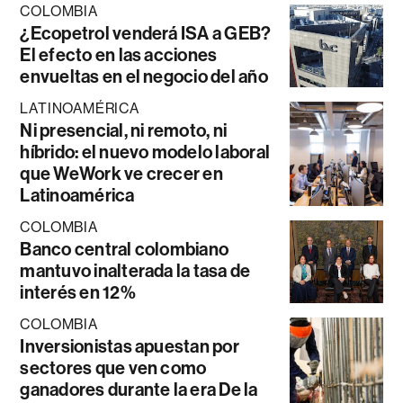
COLOMBIA
¿Ecopetrol venderá ISA a GEB?
El efecto en las acciones
envueltas en el negocio del año
LATINOAMÉRICA
Ni presencial, ni remoto, ni
híbrido: el nuevo modelo laboral
que WeWork ve crecer en
Latinoamérica
COLOMBIA
Banco central colombiano
mantuvo inalterada la tasa de
interés en 12%
COLOMBIA
Inversionistas apuestan por
sectores que ven como
ganadores durante la era De la