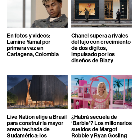
En fotos y videos:
Chanel supera a rivales
Lamine Yamal por
del lujo con crecimiento
primera vez en
de dos dígitos,
Cartagena, Colombia
impulsado por los
diseños de Blazy
Live Nation elige a Brasil
¿Habrá secuela de
para construir la mayor
‘Barbie’? Los millonarios
arena techada de
sueldos de Margot
Sudamérica: los
Robbie y Ryan Gosling