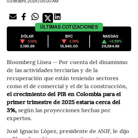
03 de abril, 2025 | 05:00 AM
ÚLTIMAS
COTIZACIONES
DÓLAR
BVC
NASDAQ
-1.14%
-1.74%
+2.59%
3,195.99
15,840.00
26,584.99
Bloomberg Línea — Por cuenta del dinamismo
de las actividades terciarias y de la
recuperación que están teniendo sectores
como el de comercial y el de la construcción,
el crecimiento del PIB en Colombia para el
primer trimestre de 2025 estaría cerca del
3%,
según las proyecciones hechas por
expertos.
José Ignacio López, presidente de ANIF, le dijo