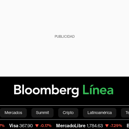
PUBLICIDAD
Mercados
Summit
Cripto
Latinoamérica
T
7.90
MercadoLibre
1,784.63
Banco de Bo
-0.17%
-7.29%
Green
Economía
Estilo de vida
Mundo
Videos