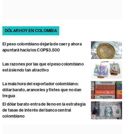
DÓLAR HOY EN COLOMBIA
El peso colombiano dejaría de caer y ahora
apuntará hacia los COP$3.500
Las razones por las que el peso colombiano
está siendo tan atractivo
La mala hora del exportador colombiano:
dólar barato, aranceles y fletes que no dan
tregua
El dólar barato entra de lleno en la estrategia
de tasas de interés del banco central
colombiano