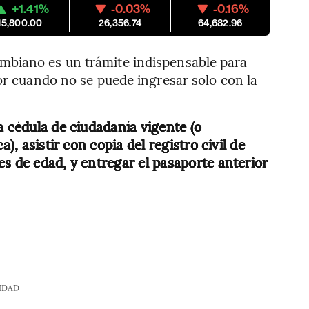
+1.41%
-0.03%
-0.16%
15,800.00
26,356.74
64,682.96
mbiano es un trámite indispensable para
ior cuando no se puede ingresar solo con la
a cédula de ciudadanía vigente (o
), asistir con copia del registro civil de
s de edad, y entregar el pasaporte anterior
IDAD