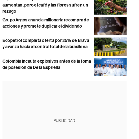
aumentan, pero el café y las flores sufren un
rezago
Grupo Argos anuncia millonaria recompra de
acciones y promete duplicar el dividendo
Ecopetrol completa oferta por 25% de Brava
y avanza hacia el control total de la brasileña
Colombia incauta explosivos antes de la toma
de posesión de De la Espriella
PUBLICIDAD