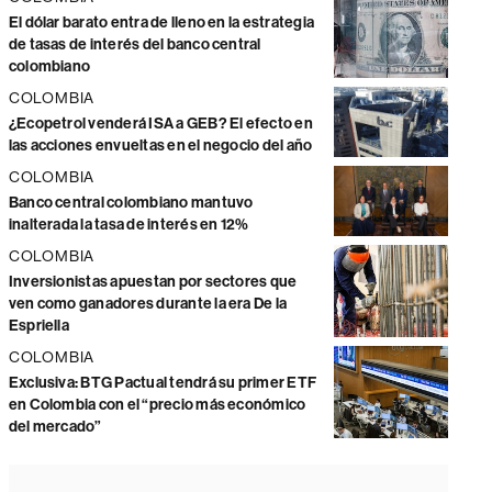
El dólar barato entra de lleno en la estrategia
de tasas de interés del banco central
colombiano
COLOMBIA
¿Ecopetrol venderá ISA a GEB? El efecto en
las acciones envueltas en el negocio del año
COLOMBIA
Banco central colombiano mantuvo
inalterada la tasa de interés en 12%
COLOMBIA
Inversionistas apuestan por sectores que
ven como ganadores durante la era De la
Espriella
COLOMBIA
Exclusiva: BTG Pactual tendrá su primer ETF
en Colombia con el “precio más económico
del mercado”