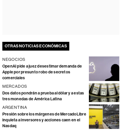
OTRAS NOTICIAS ECONÓMICAS
NEGOCIOS
OpenAI pide a juez desestimar demanda de
Apple por presunto robo de secretos
comerciales
MERCADOS
Dos datos pondrán a prueba al dólar y a estas
tres monedas de América Latina
ARGENTINA
Presión sobre los márgenes de MercadoLibre
inquieta a inversores y acciones caen en el
Nasdaq