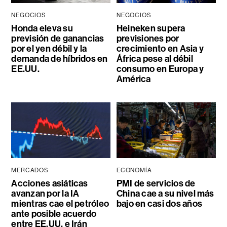
NEGOCIOS
NEGOCIOS
Honda eleva su
Heineken supera
previsión de ganancias
previsiones por
por el yen débil y la
crecimiento en Asia y
demanda de híbridos en
África pese al débil
EE.UU.
consumo en Europa y
América
MERCADOS
ECONOMÍA
Acciones asiáticas
PMI de servicios de
avanzan por la IA
China cae a su nivel más
mientras cae el petróleo
bajo en casi dos años
ante posible acuerdo
entre EE.UU. e Irán