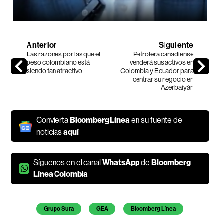
Anterior
Siguiente
Las razones por las que el
Petrolera canadiense
peso colombiano está
venderá sus activos en
siendo tan atractivo
Colombia y Ecuador para
centrar su negocio en
Azerbaiyán
Convierta
Bloomberg Línea
en su fuente de
noticias
aquí
Síguenos en el canal
WhatsApp
de
Bloomberg
Línea Colombia
Temas de este artículo
Grupo Sura
GEA
Bloomberg Línea