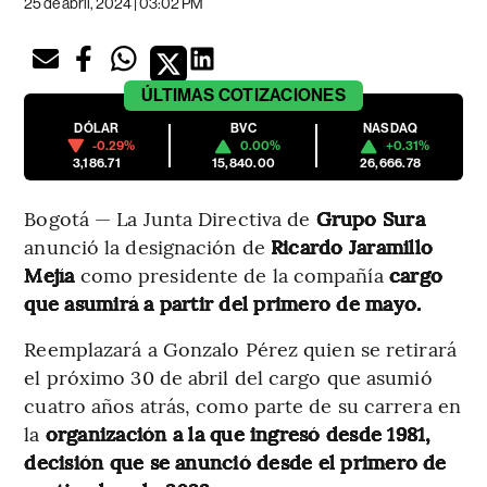
25 de abril, 2024 | 03:02 PM
ÚLTIMAS
COTIZACIONES
DÓLAR
BVC
NASDAQ
-0.29%
0.00%
+0.31%
3,186.71
15,840.00
26,666.78
Bogotá — La Junta Directiva de
Grupo Sura
anunció la designación de
Ricardo Jaramillo
Mejía
como presidente de la compañía
cargo
que asumirá a partir del primero de mayo.
Reemplazará a Gonzalo Pérez quien se retirará
el próximo 30 de abril del cargo que asumió
cuatro años atrás, como parte de su carrera en
la
organización a la que ingresó desde 1981,
decisión que se anunció desde el primero de