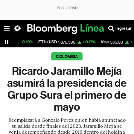
PUBLICIDAD
Ingresar
.19%
ETH/USD
+0.17%
Visa
+0.06%
Merc
1,878.598
369.83
COLOMBIA
Ricardo Jaramillo Mejía
asumirá la presidencia de
Grupo Sura el primero de
mayo
Reemplazará a Gonzalo Pérez quien había anunciado
su salida desde finales del 2023. Jaramillo Mejía se
venía desempeñando desde 2016 dentro del holding