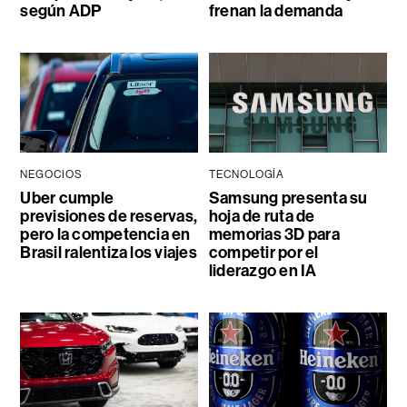
según ADP
frenan la demanda
NEGOCIOS
TECNOLOGÍA
Uber cumple
Samsung presenta su
previsiones de reservas,
hoja de ruta de
pero la competencia en
memorias 3D para
Brasil ralentiza los viajes
competir por el
liderazgo en IA