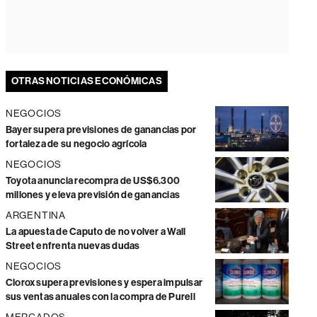
OTRAS NOTICIAS ECONÓMICAS
NEGOCIOS
Bayer supera previsiones de ganancias por
fortaleza de su negocio agrícola
NEGOCIOS
Toyota anuncia recompra de US$6.300
millones y eleva previsión de ganancias
ARGENTINA
La apuesta de Caputo de no volver a Wall
Street enfrenta nuevas dudas
NEGOCIOS
Clorox supera previsiones y espera impulsar
sus ventas anuales con la compra de Purell