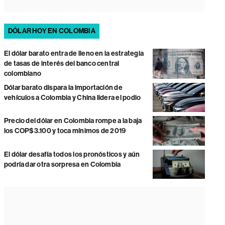
DÓLAR HOY EN COLOMBIA
El dólar barato entra de lleno en la estrategia
de tasas de interés del banco central
colombiano
Dólar barato dispara la importación de
vehículos a Colombia y China lidera el podio
Precio del dólar en Colombia rompe a la baja
los COP$3.100 y toca mínimos de 2019
El dólar desafía todos los pronósticos y aún
podría dar otra sorpresa en Colombia