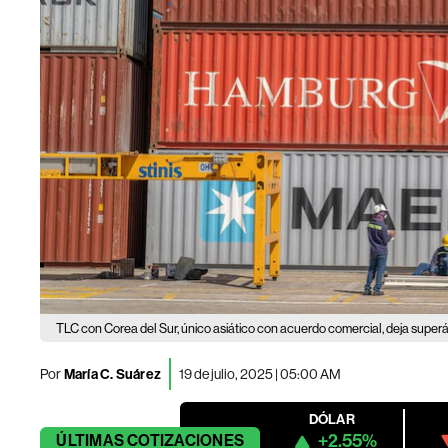
TLC con Corea del Sur, único asiático con acuerdo comercial, deja super
Por
María C. Suárez
19 de julio, 2025 | 05:00 AM
DÓLAR
+2.55%
ÚLTIMAS
COTIZACIONES