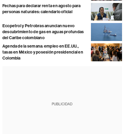
Fechas para declarar renta en agosto para
personas naturales: calendario oficial
Ecopetrol y Petrobras anuncian nuevo
descubrimiento de gas en aguas profundas
del Caribe colombiano
Agenda de la semana: empleo en EE.UU.,
tasas en México y posesión presidencial en
Colombia
PUBLICIDAD