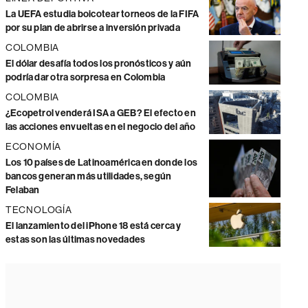
La UEFA estudia boicotear torneos de la FIFA
por su plan de abrirse a inversión privada
COLOMBIA
El dólar desafía todos los pronósticos y aún
podría dar otra sorpresa en Colombia
COLOMBIA
¿Ecopetrol venderá ISA a GEB? El efecto en
las acciones envueltas en el negocio del año
ECONOMÍA
Los 10 países de Latinoamérica en donde los
bancos generan más utilidades, según
Felaban
TECNOLOGÍA
El lanzamiento del iPhone 18 está cerca y
estas son las últimas novedades