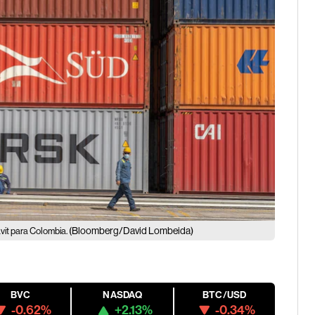
(Bloomberg/David Lombeida)
ávit para Colombia.
BVC
NASDAQ
BTC/USD
-0.62%
+2.13%
-0.34%