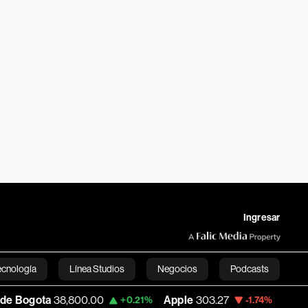
Ingresar
ecnología
Línea Studios
Negocios
Podcasts
,800.00
Apple
303.27
USD COP
3,232.96
+0.21%
-1.74%
English