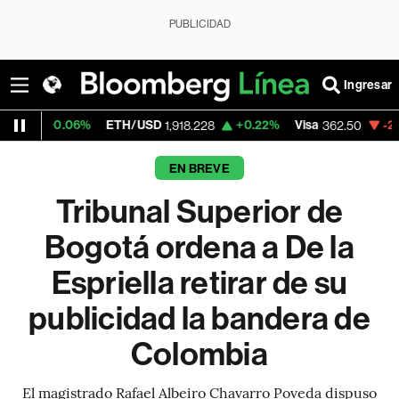
PUBLICIDAD
Ingresar
06%
ETH/USD
+0.22%
Visa
-2.15%
Mercad
1,918.228
362.50
EN BREVE
Tribunal Superior de
Bogotá ordena a De la
Espriella retirar de su
publicidad la bandera de
Colombia
El magistrado Rafael Albeiro Chavarro Poveda dispuso