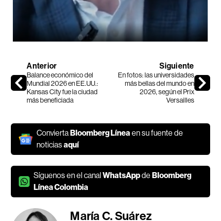
Anterior
Siguiente
Balance económico del
En fotos: las universidades
Mundial 2026 en EE.UU.:
más bellas del mundo en
Kansas City fue la ciudad
2026, según el Prix
más beneficiada
Versailles
Convierta
Bloomberg Línea
en su fuente de
noticias
aquí
Síguenos en el canal
WhatsApp
de
Bloomberg
Línea Colombia
María C. Suárez