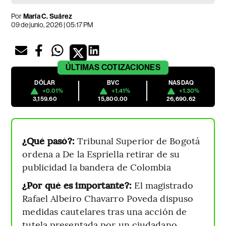
Por
María C. Suárez
09 de junio, 2026 | 05:17 PM
ÚLTIMAS
COTIZACIONES
DÓLAR
BVC
NASDAQ
+0.01%
+1.41%
+1.30%
3,159.60
15,800.00
26,690.62
¿Qué pasó?:
Tribunal Superior de Bogotá
ordena a De la Espriella retirar de su
publicidad la bandera de Colombia
¿Por qué es importante?:
El magistrado
Rafael Albeiro Chavarro Poveda dispuso
medidas cautelares tras una acción de
tutela presentada por un ciudadano.