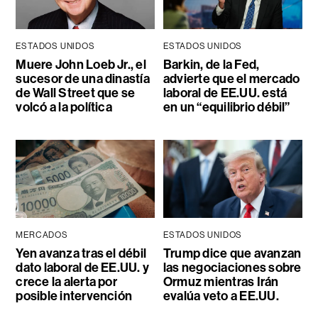
ESTADOS UNIDOS
ESTADOS UNIDOS
Muere John Loeb Jr., el
Barkin, de la Fed,
sucesor de una dinastía
advierte que el mercado
de Wall Street que se
laboral de EE.UU. está
volcó a la política
en un “equilibrio débil”
MERCADOS
ESTADOS UNIDOS
Yen avanza tras el débil
Trump dice que avanzan
dato laboral de EE.UU. y
las negociaciones sobre
crece la alerta por
Ormuz mientras Irán
posible intervención
evalúa veto a EE.UU.