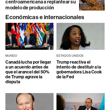
centroamericana a replantear su
modelo de producción
Económicas e internacionales
MUNDO
ESTADOS UNIDOS
Canadá lucha por llegar
Trump reactiva el
a un acuerdo antes de
intento de destituir a la
que el arancel del 50%
gobernadora Lisa Cook
de Trump agrave la
de la Fed
disputa