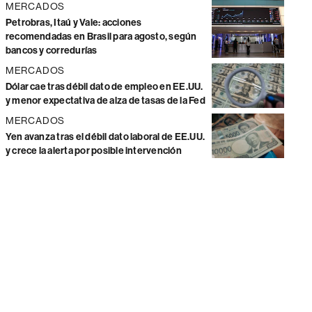
MERCADOS
Petrobras, Itaú y Vale: acciones
recomendadas en Brasil para agosto, según
bancos y corredurías
MERCADOS
Dólar cae tras débil dato de empleo en EE.UU.
y menor expectativa de alza de tasas de la Fed
MERCADOS
Yen avanza tras el débil dato laboral de EE.UU.
y crece la alerta por posible intervención