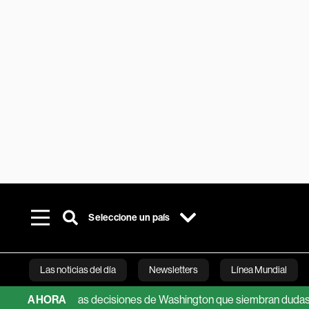
Seleccione un país
Las noticias del día
Newsletters
Línea Mundial
resurge tras decisiones de Washington que siembran dudas
AHORA
Pet
Bloomberg 