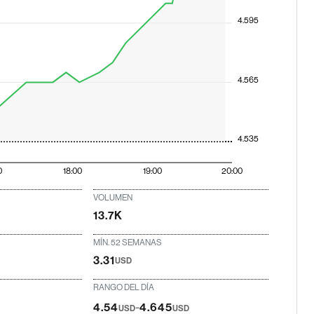
4.595
4.565
4.535
0
18:00
19:00
20:00
VOLUMEN
13.7K
MÍN. 52 SEMANAS
3.31
USD
RANGO DEL DÍA
-
4.54
4.645
USD
USD