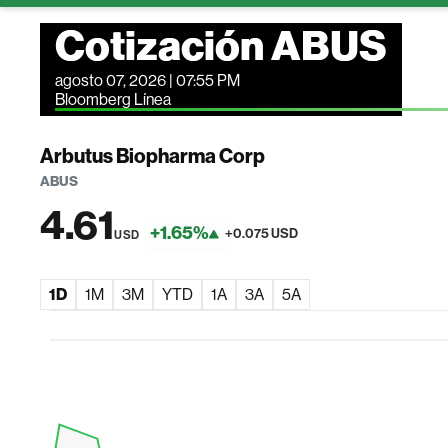
Cotización ABUS
agosto 07, 2026 | 07:55 PM
Bloomberg Línea
Arbutus Biopharma Corp
ABUS
4.61
+1.65%
+0.075 USD
USD
1D
1M
3M
YTD
1A
3A
5A