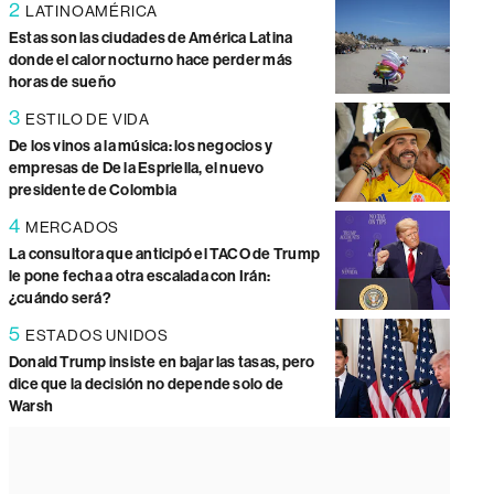
2
LATINOAMÉRICA
Estas son las ciudades de América Latina
donde el calor nocturno hace perder más
horas de sueño
3
ESTILO DE VIDA
De los vinos a la música: los negocios y
empresas de De la Espriella, el nuevo
presidente de Colombia
4
MERCADOS
La consultora que anticipó el TACO de Trump
le pone fecha a otra escalada con Irán:
¿cuándo será?
5
ESTADOS UNIDOS
Donald Trump insiste en bajar las tasas, pero
dice que la decisión no depende solo de
Warsh