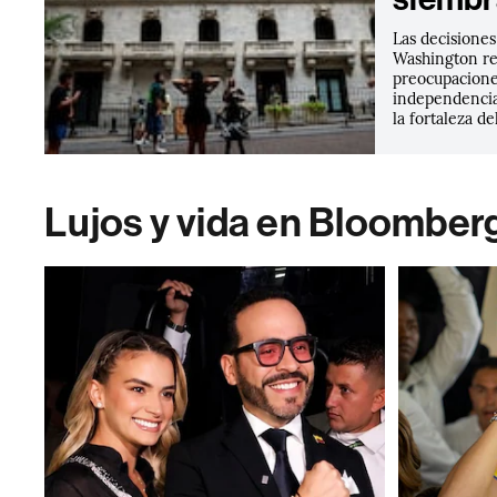
Las decisiones
Washington re
preocupaciones
independencia
la fortaleza de
Lujos y vida en Bloomber