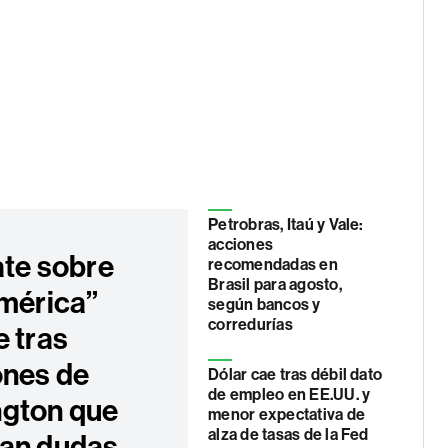
Petrobras, Itaú y Vale:
acciones
ate sobre
recomendadas en
Brasil para agosto,
América”
según bancos y
corredurías
e tras
ones de
Dólar cae tras débil dato
de empleo en EE.UU. y
gton que
menor expectativa de
alza de tasas de la Fed
an dudas