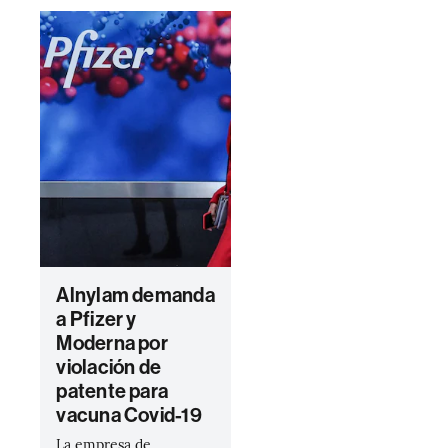
Alnylam demanda
a Pfizer y
Moderna por
violación de
patente para
vacuna Covid-19
La empresa de