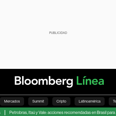
PUBLICIDAD
Mercados
Summit
Cripto
Latinoamérica
T
robras, Itaú y Vale: acciones recomendadas en Brasil para agosto, 
Green
Economía
Estilo de vida
Mundo
Videos