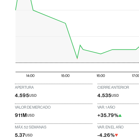
14:00
15:00
16:00
17:0
APERTURA
CIERRE ANTERIOR
4.595
4.535
USD
USD
VALOR DE MERCADO
VAR. 1 AÑO
911M
+35.79%
USD
MÁX. 52 SEMANAS
VAR. EN EL AÑO
5.37
-4.26%
USD