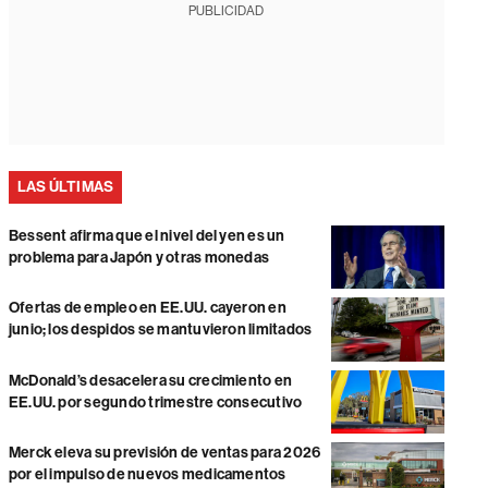
PUBLICIDAD
LAS ÚLTIMAS
Bessent afirma que el nivel del yen es un
problema para Japón y otras monedas
Ofertas de empleo en EE.UU. cayeron en
junio; los despidos se mantuvieron limitados
McDonald’s desacelera su crecimiento en
EE.UU. por segundo trimestre consecutivo
Merck eleva su previsión de ventas para 2026
por el impulso de nuevos medicamentos