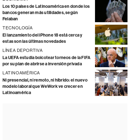
Los 10 países de Latinoamérica en donde los
bancos generan más utilidades, según
Felaban
TECNOLOGÍA
El lanzamiento del iPhone 18 está cerca y
estas son las últimas novedades
LÍNEA DEPORTIVA
La UEFA estudia boicotear torneos de la FIFA
por su plan de abrirse a inversión privada
LATINOAMÉRICA
Ni presencial, ni remoto, ni híbrido: el nuevo
modelo laboral que WeWork ve crecer en
Latinoamérica