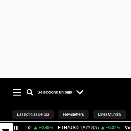
Seleccione un país
Las noticias del día
Newsletters
Línea Mundial
.02
ETH/USD
1,873.875
Visa
368.64
+0.48%
+0.34%
Bloomberg 