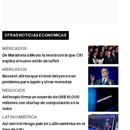
OTRAS NOTICIAS ECONÓMICAS
MERCADOS
De Maradona a Messi: la teoría con la que Citi
explica el nuevo estilo de la Fed
MERCADOS
Bessent afirma que el nivel del yen es un
problema para Japón y otras monedas
NEGOCIOS
Anthropic firma un acuerdo de US$10.000
millones con startup de computación en la
nube
LATINOAMÉRICA
Así cerró el riesgo país en Latinoamérica en el
mes de julio