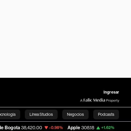
Ingresar
ecnología
Línea Studios
Negocios
Podcasts
,420.00
Apple
308.18
USD COP
3,202.9
-0.98%
+1.62%
English