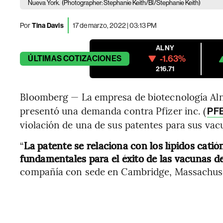
Nueva York.
(Photographer: Stephanie Keith/Bl/Stephanie Keith)
Por
Tina Davis
17 de marzo, 2022 | 03:13 PM
ALNY
-1.63%
ÚLTIMAS
COTIZACIONES
216.71
Bloomberg — La empresa de biotecnología Aln
presentó una demanda contra Pfizer inc. (
PF
violación de una de sus patentes para sus vac
“
La patente se relaciona con los lípidos cati
fundamentales para el éxito de las vacunas 
compañía con sede en Cambridge, Massachuset