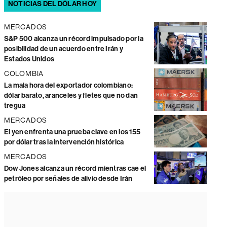
NOTICIAS DEL DÓLAR HOY
MERCADOS
S&P 500 alcanza un récord impulsado por la
posibilidad de un acuerdo entre Irán y
Estados Unidos
COLOMBIA
La mala hora del exportador colombiano:
dólar barato, aranceles y fletes que no dan
tregua
MERCADOS
El yen enfrenta una prueba clave en los 155
por dólar tras la intervención histórica
MERCADOS
Dow Jones alcanza un récord mientras cae el
petróleo por señales de alivio desde Irán