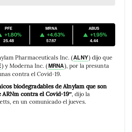
PFE
MRNA
ABUS
+1.80%
+4.63%
+1.95%
25.48
57.67
4.44
ylam Pharmaceuticals Inc. (
) dijo que
ALNY
) y Moderna Inc. (
), por la presunta
E
MRNA
unas contra el Covid-19.
ónicos biodegradables de Alnylam que son
de ARNm contra el Covid-19″
, dijo la
ts, en un comunicado el jueves.