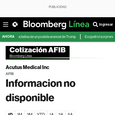
PUBLICIDAD
Ingresar
AHORA
 expectativa de un posible arancel de Trump
Ecopetrol sorprende con sus 
Cotización AFIB
Bloomberg Línea
Acutus Medical Inc
AFIB
Informacion no
disponible
1D
1M
3M
YTD
1A
3A
5A