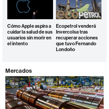
Cómo Apple aspira a
Ecopetrol venderá
cuidar la salud de sus
Invercolsa tras
usuarios sin morir en
recuperar acciones
el intento
que tuvo Fernando
Londoño
Mercados