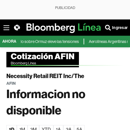
PUBLICIDAD
Ingresar
AHORA
cuerdo sobre Ormuz eleve las tensiones
Aerolíneas Argentinas sigue en v
Cotización AFIN
Bloomberg Línea
Necessity Retail REIT Inc/The
AFIN
Informacion no
disponible
1D
1M
3M
YTD
1A
3A
5A