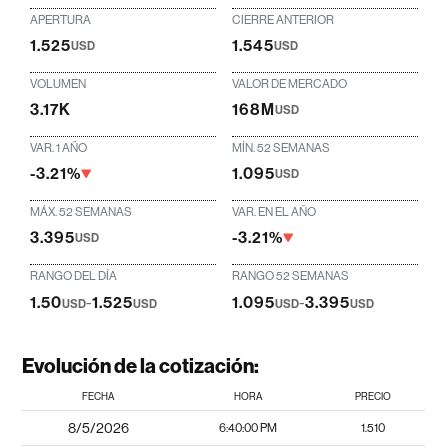
APERTURA
CIERRE ANTERIOR
1.525
1.545
USD
USD
VOLUMEN
VALOR DE MERCADO
3.17K
168M
USD
VAR. 1 AÑO
MÍN. 52 SEMANAS
-3.21%
1.095
USD
MÁX. 52 SEMANAS
VAR. EN EL AÑO
3.395
-3.21%
USD
RANGO DEL DÍA
RANGO 52 SEMANAS
1.50
-
1.525
1.095
-
3.395
USD
USD
USD
USD
Evolución de la cotización:
FECHA
HORA
PRECIO
8/5/2026
6:40:00 PM
1.510