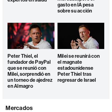
gasto en IA pesa
sobre su acción
Peter Thiel, el
Milei se reunirá con
fundador de PayPal
el magnate
que se reunió con
estadounidense
Milei, sorprendió en
Peter Thiel tras
un torneo de ajedrez
regresar de Israel
en Almagro
Mercados