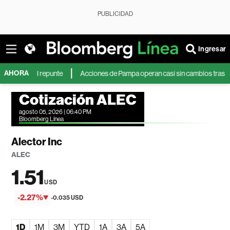
PUBLICIDAD
Ingresar
AHORA
sa el repunte
Acciones de Pampa operan casi sin cambios tras balance: la
Cotización ALEC
agosto 05, 2026 | 06:40 PM
Bloomberg Línea
Alector Inc
ALEC
1.51
USD
-2.27%
-0.035 USD
1D
1M
3M
YTD
1A
3A
5A