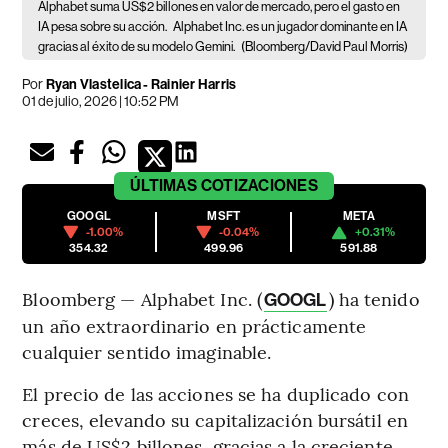
Alphabet suma US$2 billones en valor de mercado, pero el gasto en
IA pesa sobre su acción.
Alphabet Inc. es un jugador dominante en IA
gracias al éxito de su modelo Gemini.
(Bloomberg/David Paul Morris)
Por
Ryan Vlastelica - Rainier Harris
01 de julio, 2026 | 10:52 PM
ÚLTIMAS
COTIZACIONES
GOOGL
MSFT
META
-1.00%
-0.04%
+0.31%
354.32
499.96
591.88
Bloomberg — Alphabet Inc. (
) ha tenido
GOOGL
un año extraordinario en prácticamente
cualquier sentido imaginable.
El precio de las acciones se ha duplicado con
creces, elevando su capitalización bursátil en
más de US$2 billones, gracias a la creciente