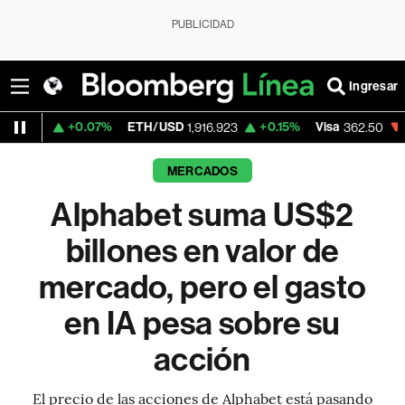
PUBLICIDAD
Ingresar
+0.07%
ETH/USD
+0.15%
Visa
-2.15%
Mer
1,916.923
362.50
MERCADOS
Alphabet suma US$2
billones en valor de
mercado, pero el gasto
en IA pesa sobre su
acción
El precio de las acciones de Alphabet está pasando