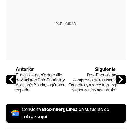
PUBLICIDAD
Anterior
Siguiente
El mensaje detrás del estilo
De la Espriella se
de Abelardo De la Espriella y
compromete a recuperar
Ana Lucía Pineda, según una
Ecopetrol y a hacer fracking
experta
“responsable y sostenible”
Convierta
Bloomberg Línea
en su fuente de
noticias
aquí