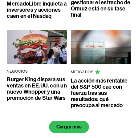
gestionar el estrecho de
MercadoLibre inquieta a
Ormuz está en su fase
inversores y acciones
final
caen en el Nasdaq
NEGOCIOS
MERCADOS
Burger King dispara sus
La acción más rentable
ventas en EE.UU. con un
del S&P 500 cae con
nuevo Whopper y una
fuerza tras sus
promoción de Star Wars
resultados: qué
preocupa al mercado
Cargar más