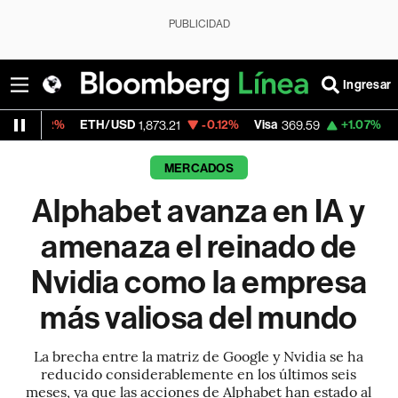
PUBLICIDAD
Ingresar
ETH/USD
-0.12%
Visa
+1.07%
MercadoLibre
1,873.21
369.59
MERCADOS
Alphabet avanza en IA y
amenaza el reinado de
Nvidia como la empresa
más valiosa del mundo
La brecha entre la matriz de Google y Nvidia se ha
reducido considerablemente en los últimos seis
meses, ya que las acciones de Alphabet han estado al