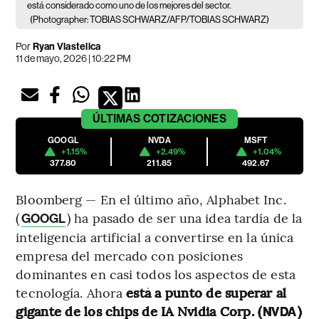
está considerado como uno de los mejores del sector.
(Photographer: TOBIAS SCHWARZ/AFP/TOBIAS SCHWARZ)
Por
Ryan Vlastelica
11 de mayo, 2026 | 10:22 PM
ÚLTIMAS
COTIZACIONES
GOOGL
NVDA
MSFT
+1.15%
+2.49%
+1.04%
377.80
211.85
492.67
Bloomberg — En el último año, Alphabet Inc.
(
) ha pasado de ser una idea tardía de la
GOOGL
inteligencia artificial a convertirse en la única
empresa del mercado con posiciones
dominantes en casi todos los aspectos de esta
tecnología. Ahora
está a punto de superar al
gigante de los chips de IA Nvidia Corp. (
)
NVDA