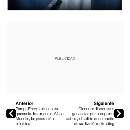
PUBLICIDAD
Anterior
Siguiente
Pampa Energía duplica su
Glencore dispara sus
ganancia de la mano de Vaca
ganancias por el auge del
Muerta y la generación
cobre y el sólido desempeño
eléctrica
de su división de trading