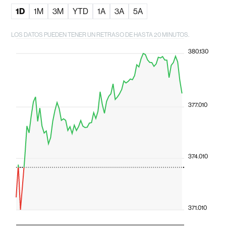
1D
1M
3M
YTD
1A
3A
5A
LOS DATOS PUEDEN TENER UN RETRASO DE HASTA 20 MINUTOS.
380.130
377.010
374.010
371.010