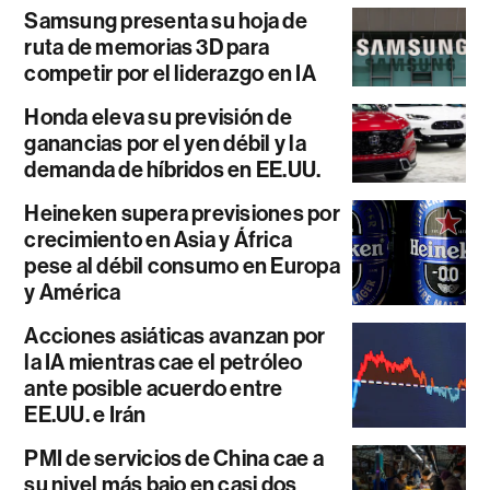
Samsung presenta su hoja de
ruta de memorias 3D para
competir por el liderazgo en IA
Honda eleva su previsión de
ganancias por el yen débil y la
demanda de híbridos en EE.UU.
Heineken supera previsiones por
crecimiento en Asia y África
pese al débil consumo en Europa
y América
Acciones asiáticas avanzan por
la IA mientras cae el petróleo
ante posible acuerdo entre
EE.UU. e Irán
PMI de servicios de China cae a
su nivel más bajo en casi dos