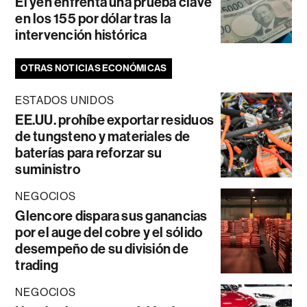
El yen enfrenta una prueba clave
en los 155 por dólar tras la
intervención histórica
OTRAS NOTICIAS ECONÓMICAS
ESTADOS UNIDOS
EE.UU. prohíbe exportar residuos
de tungsteno y materiales de
baterías para reforzar su
suministro
NEGOCIOS
Glencore dispara sus ganancias
por el auge del cobre y el sólido
desempeño de su división de
trading
NEGOCIOS