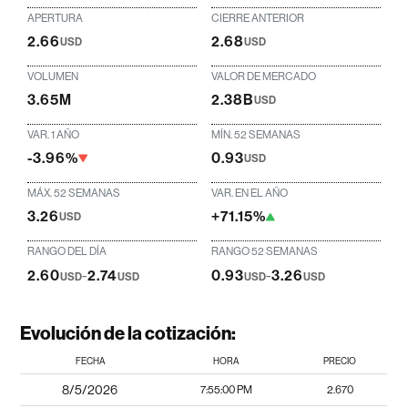
APERTURA
CIERRE ANTERIOR
2.66
2.68
USD
USD
VOLUMEN
VALOR DE MERCADO
3.65M
2.38B
USD
VAR. 1 AÑO
MÍN. 52 SEMANAS
-3.96%
0.93
USD
MÁX. 52 SEMANAS
VAR. EN EL AÑO
3.26
+71.15%
USD
RANGO DEL DÍA
RANGO 52 SEMANAS
2.60
-
2.74
0.93
-
3.26
USD
USD
USD
USD
Evolución de la cotización:
FECHA
HORA
PRECIO
8/5/2026
7:55:00 PM
2.670