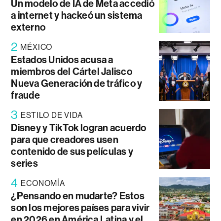
Un modelo de IA de Meta accedió
a internet y hackeó un sistema
externo
2
MÉXICO
Estados Unidos acusa a
miembros del Cártel Jalisco
Nueva Generación de tráfico y
fraude
3
ESTILO DE VIDA
Disney y TikTok logran acuerdo
para que creadores usen
contenido de sus películas y
series
4
ECONOMÍA
¿Pensando en mudarte? Estos
son los mejores países para vivir
en 2026 en América Latina y el