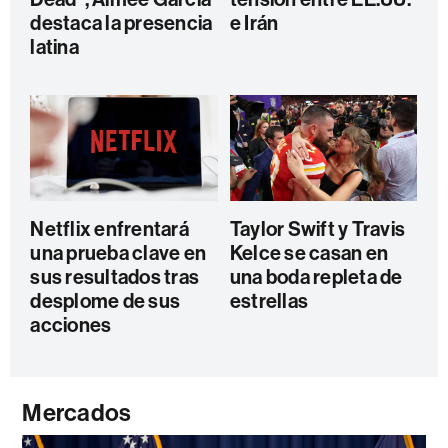
destaca la presencia
e Irán
latina
Netflix enfrentará
Taylor Swift y Travis
una prueba clave en
Kelce se casan en
sus resultados tras
una boda repleta de
desplome de sus
estrellas
acciones
Mercados