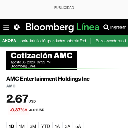
PUBLICIDAD
Ingresar
AHORA
 contra la inflación por dudas sobre la Fed
Bezos vende casi US$350 mi
Cotización AMC
agosto 05, 2026 | 07:55 PM
Bloomberg Línea
AMC Entertainment Holdings Inc
AMC
2.67
USD
-0.37%
-0.01 USD
1D
1M
3M
YTD
1A
3A
5A