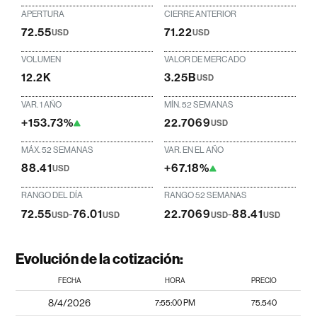
APERTURA
CIERRE ANTERIOR
72.55
71.22
USD
USD
VOLUMEN
VALOR DE MERCADO
12.2K
3.25B
USD
VAR. 1 AÑO
MÍN. 52 SEMANAS
+153.73%
22.7069
USD
MÁX. 52 SEMANAS
VAR. EN EL AÑO
88.41
+67.18%
USD
RANGO DEL DÍA
RANGO 52 SEMANAS
72.55
-
76.01
22.7069
-
88.41
USD
USD
USD
USD
Evolución de la cotización:
FECHA
HORA
PRECIO
8/4/2026
7:55:00 PM
75.540