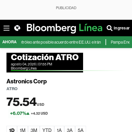
PUBLICIDAD
Ingresar
AHORA
el petróleo ante posible acuerdo entre EE.UU. e Irán
Pampa Energía duplic
Cotización ATRO
agosto 04, 2026 | 07:55 PM
Bloomberg Línea
Astronics Corp
ATRO
75.54
USD
+6.07%
+4.32 USD
1D
1M
3M
YTD
1A
3A
5A