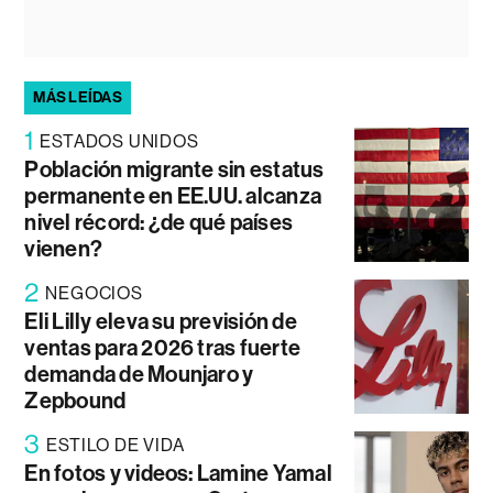
MÁS LEÍDAS
1
ESTADOS UNIDOS
Población migrante sin estatus
permanente en EE.UU. alcanza
nivel récord: ¿de qué países
vienen?
2
NEGOCIOS
Eli Lilly eleva su previsión de
ventas para 2026 tras fuerte
demanda de Mounjaro y
Zepbound
3
ESTILO DE VIDA
En fotos y videos: Lamine Yamal