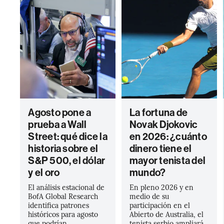
Agosto pone a
La fortuna de
prueba a Wall
Novak Djokovic
Street: qué dice la
en 2026: ¿cuánto
historia sobre el
dinero tiene el
S&P 500, el dólar
mayor tenista del
y el oro
mundo?
El análisis estacional de
En pleno 2026 y en
BofA Global Research
medio de su
identifica patrones
participación en el
históricos para agosto
Abierto de Australia, el
que podrían
tenista serbio ampliará