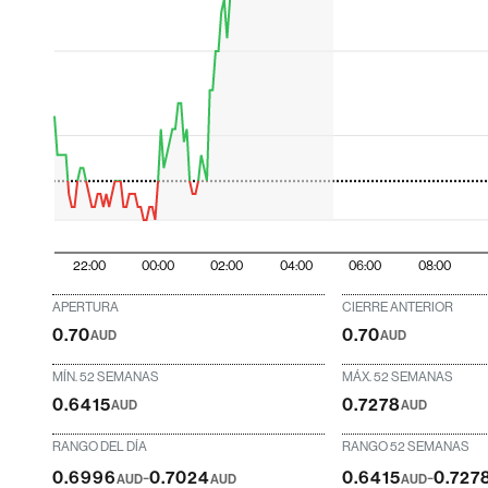
22:00
00:00
02:00
04:00
06:00
08:00
APERTURA
CIERRE ANTERIOR
0.70
0.70
AUD
AUD
MÍN. 52 SEMANAS
MÁX. 52 SEMANAS
0.6415
0.7278
AUD
AUD
RANGO DEL DÍA
RANGO 52 SEMANAS
-
-
0.6996
0.7024
0.6415
0.727
AUD
AUD
AUD