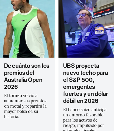
De cuánto son los
UBS proyecta
premios del
nuevo techo para
Australia Open
el S&P 500,
2026
emergentes
fuertes y un dólar
El torneo volvió a
débil en 2026
aumentar sus premios
en metal y repartirá la
El banco suizo anticipa
mayor bolsa de su
un entorno favorable
historia.
para los activos de
riesgo, impulsado por
estímulos fiscales,