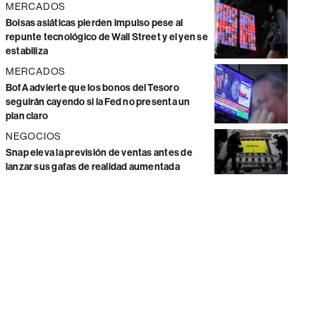
MERCADOS
Bolsas asiáticas pierden impulso pese al
repunte tecnológico de Wall Street y el yen se
estabiliza
MERCADOS
BofA advierte que los bonos del Tesoro
seguirán cayendo si la Fed no presenta un
plan claro
NEGOCIOS
Snap eleva la previsión de ventas antes de
lanzar sus gafas de realidad aumentada