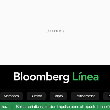
PUBLICIDAD
Mercados
Summit
Cripto
Latinoamérica
T
Bolsas asiáticas pierden impulso pese al repunte tecnológico de Wall
Green
Economía
Estilo de vida
Mundo
Videos