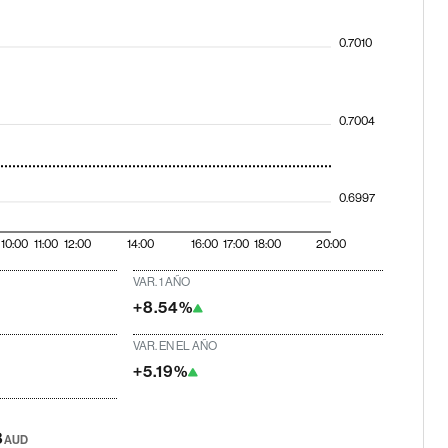
0.7010
0.7004
0.6997
10:00
11:00
12:00
14:00
16:00
17:00
18:00
20:00
VAR. 1 AÑO
+8.54%
VAR. EN EL AÑO
+5.19%
8
AUD