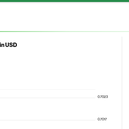
 in USD
0.7023
0.7017