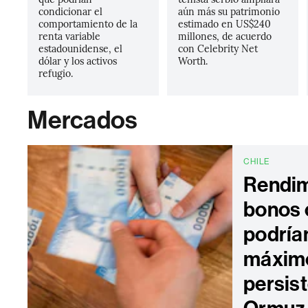
condicionar el
aún más su patrimonio
comportamiento de la
estimado en US$240
renta variable
millones, de acuerdo
estadounidense, el
con Celebrity Net
dólar y los activos
Worth.
refugio.
Mercados
CHILE
Rendim
bonos 
podría
máximo
persist