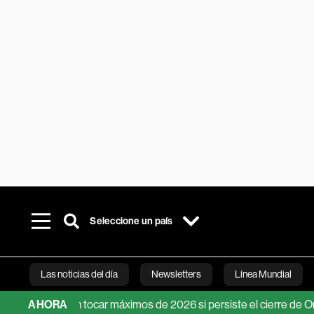
Seleccione un país
Las noticias del día
Newsletters
Línea Mundial
odrían tocar máximos de 2026 si persiste el cierre de Ormuz
AHORA
Bloomberg 