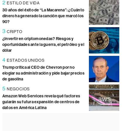
2
ESTILO DE VIDA
30 años del éxito de “La Macarena”: ¿Cuánto
dinero ha generado la canción que marcó los
90?
3
CRIPTO
¿Invertir en criptomonedas? Riesgos y
oportunidades ante la guerra, el petróleo y el
dólar
4
ESTADOS UNIDOS
Trump critica al CEO de Chevron por no
elogiar su administración y pide bajar precios
de gasolina
5
NEGOCIOS
Amazon Web Services revela qué factores
guiarán su futura expansión de centros de
datos en América Latina