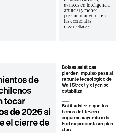
avances en inteligencia
artificial y menor
presión monetaria en
las economías
desarrolladas.
Bolsas asiáticas
pierden impulso pese al
ientos de
repunte tecnológico de
Wall Street y el yen se
chilenos
estabiliza
n tocar
BofA advierte que los
s de 2026 si
bonos del Tesoro
seguirán cayendo si la
e el cierre de
Fed no presenta un plan
claro