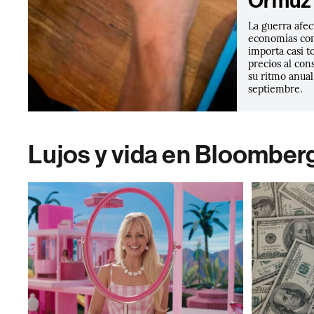
Ormuz
La guerra afe
economías com
importa casi t
precios al co
su ritmo anua
septiembre.
Lujos y vida en Bloomber