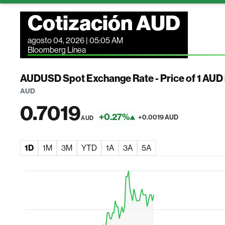
Cotización AUD
agosto 04, 2026 | 05:05 AM
Bloomberg Línea
AUDUSD Spot Exchange Rate - Price of 1 AUD
AUD
0.7019
+0.27%
+0.0019 AUD
AUD
1D
1M
3M
YTD
1A
3A
5A