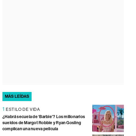
MÁS LEÍDAS
1
ESTILO DE VIDA
¿Habrá secuela de ‘Barbie’? Los millonarios
sueldos de Margot Robbie y Ryan Gosling
complican una nueva película