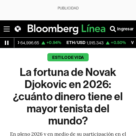
PUBLICIDAD
Ingresar
+0.94%
ETH/USD
+0.50%
Visa
64,996.65
1,915.343
370.47
ESTILO DE VIDA
La fortuna de Novak
Djokovic en 2026:
¿cuánto dinero tiene el
mayor tenista del
mundo?
En pleno 2026 y en medio de su participación en el