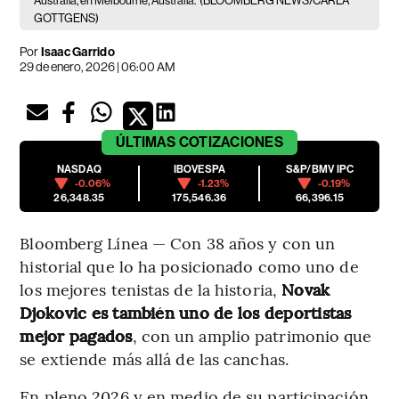
Australia, en Melbourne, Australia.
(BLOOMBERG NEWS/CARLA
GOTTGENS)
Por
Isaac Garrido
29 de enero, 2026 | 06:00 AM
ÚLTIMAS
COTIZACIONES
NASDAQ
IBOVESPA
S&P/BMV IPC
-0.06%
-1.23%
-0.19%
26,348.35
175,546.36
66,396.15
Bloomberg Línea — Con 38 años y con un
historial que lo ha posicionado como uno de
los mejores tenistas de la historia,
Novak
Djokovic es también uno de los deportistas
mejor pagados
, con un amplio patrimonio que
se extiende más allá de las canchas.
En pleno 2026 y en medio de su participación