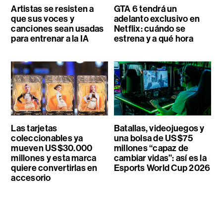
Artistas se resisten a
GTA 6 tendrá un
que sus voces y
adelanto exclusivo en
canciones sean usadas
Netflix: cuándo se
para entrenar a la IA
estrena y a qué hora
Las tarjetas
Batallas, videojuegos y
coleccionables ya
una bolsa de US$75
mueven US$30.000
millones “capaz de
millones y esta marca
cambiar vidas”: así es la
quiere convertirlas en
Esports World Cup 2026
accesorio