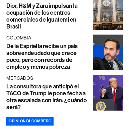
Dior, H&M y Zara impulsan la
ocupación de los centros
comerciales de Iguatemi en
Brasil
COLOMBIA
De la Espriella recibe un país
sobreendeudado que crece
poco, pero con récords de
empleo y menos pobreza
MERCADOS
La consultora que anticipó el
TACO de Trump le pone fecha a
otra escalada con Irán: ¿cuándo
será?
OPINIÓN BLOOMBERG