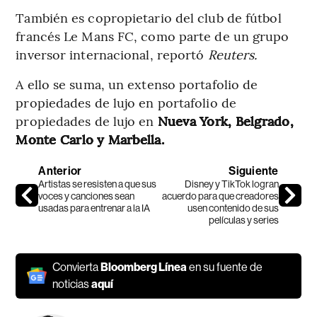
También es copropietario del club de fútbol
francés Le Mans FC, como parte de un grupo
inversor internacional, reportó
Reuters.
A ello se suma, un extenso portafolio de
propiedades de lujo en portafolio de
propiedades de lujo en
Nueva York, Belgrado,
Monte Carlo y Marbella.
Anterior
Siguiente
Artistas se resisten a que sus
Disney y TikTok logran
voces y canciones sean
acuerdo para que creadores
usadas para entrenar a la IA
usen contenido de sus
películas y series
Convierta
Bloomberg Línea
en su fuente de
noticias
aquí