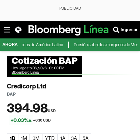
PUBLICIDAD
Ingresar
AHORA
monedas de América Latina
Presión sobre los márgenes de MercadoLibre i
Cotización BAP
Hoy | agosto 06, 2026 | 05:00 PM
Bloomberg Línea
Credicorp Ltd
BAP
394.98
USD
+0.03%
+0.10 USD
1D
1M
3M
YTD
1A
3A
5A