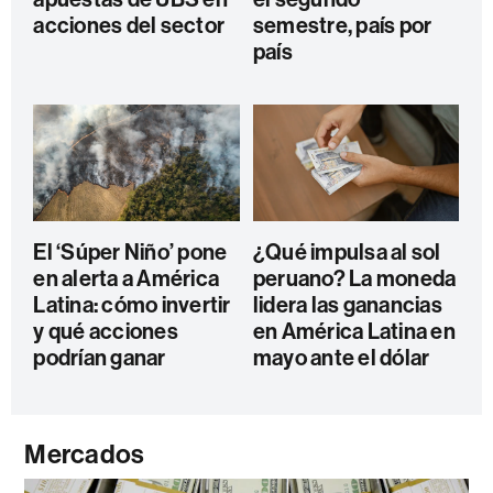
acciones del sector
semestre, país por
país
El ‘Súper Niño’ pone
¿Qué impulsa al sol
en alerta a América
peruano? La moneda
Latina: cómo invertir
lidera las ganancias
y qué acciones
en América Latina en
podrían ganar
mayo ante el dólar
Mercados