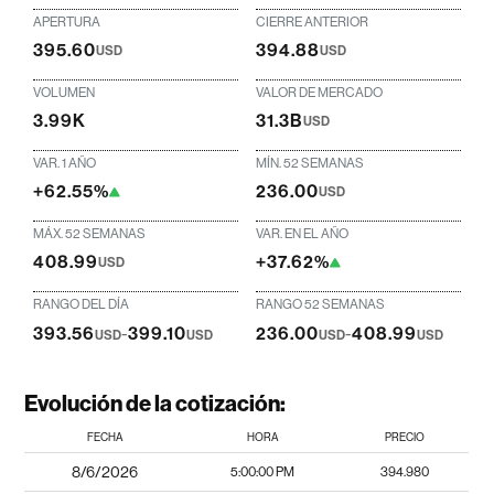
APERTURA
CIERRE ANTERIOR
395.60
394.88
USD
USD
VOLUMEN
VALOR DE MERCADO
3.99K
31.3B
USD
VAR. 1 AÑO
MÍN. 52 SEMANAS
+62.55%
236.00
USD
MÁX. 52 SEMANAS
VAR. EN EL AÑO
408.99
+37.62%
USD
RANGO DEL DÍA
RANGO 52 SEMANAS
393.56
-
399.10
236.00
-
408.99
USD
USD
USD
USD
Evolución de la cotización:
FECHA
HORA
PRECIO
8/6/2026
5:00:00 PM
394.980