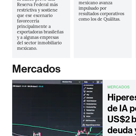
mexicano avanza
Reserva Federal más
impulsado por
restrictiva y sostiene
resultados corporativos
que ese escenario
como los de Quálitas.
favorecería
principalmente a
exportadoras brasileñas
y a algunas empresas
del sector inmobiliario
mexicano.
Mercados
MERCADOS
Hipere
de IA 
US$2 b
deuda 