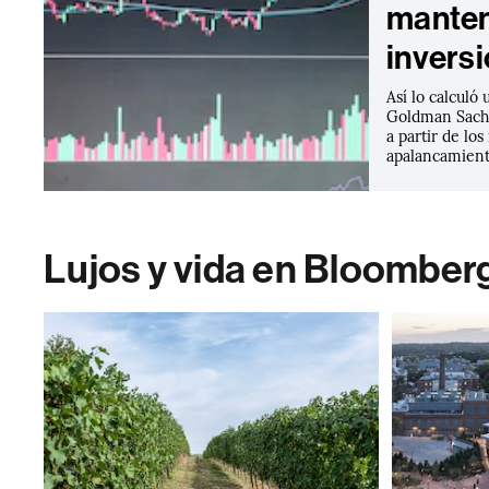
manten
invers
Así lo calculó 
Goldman Sachs
a partir de lo
apalancamient
Lujos y vida en Bloomber