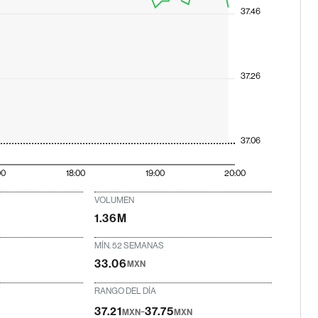
37.46
37.26
37.06
00
18:00
19:00
20:00
VOLUMEN
1.36M
MÍN. 52 SEMANAS
33.06
MXN
RANGO DEL DÍA
-
37.21
37.75
MXN
MXN