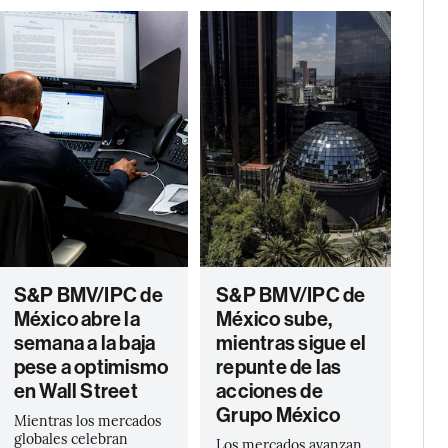
S&P BMV/IPC de
S&P BMV/IPC de
México abre la
México sube,
semana a la baja
mientras sigue el
pese a optimismo
repunte de las
en Wall Street
acciones de
Grupo México
Mientras los mercados
globales celebran
Los mercados avanzan