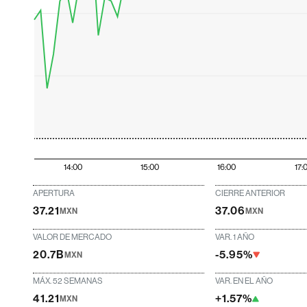
14:00
15:00
16:00
17:
APERTURA
CIERRE ANTERIOR
37.21
37.06
MXN
MXN
VALOR DE MERCADO
VAR. 1 AÑO
20.7B
-5.95%
MXN
MÁX. 52 SEMANAS
VAR. EN EL AÑO
41.21
+1.57%
MXN