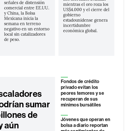
señales de distensión
mientras el oro roza los
comercial entre EE.UU.
US$4.000 y el cierre del
y China, la Bolsa
gobierno
Mexicana inicia la
estadounidense genera
semana en terreno
incertidumbre
negativo en un entorno
económica global.
local sin catalizadores
de peso.
Fondos de crédito
privado evitan los
scaladores
peores temores y se
recuperan de sus
podrían sumar
mínimos bursátiles
illones de
Jóvenes que operan en
y aún
bolsa a diario reportan