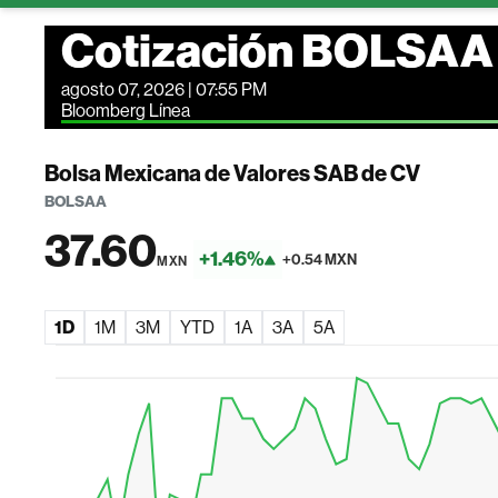
Cotización BOLSAA
agosto 07, 2026 | 07:55 PM
Bloomberg Línea
Bolsa Mexicana de Valores SAB de CV
BOLSAA
37.60
+1.46%
+0.54 MXN
MXN
1D
1M
3M
YTD
1A
3A
5A