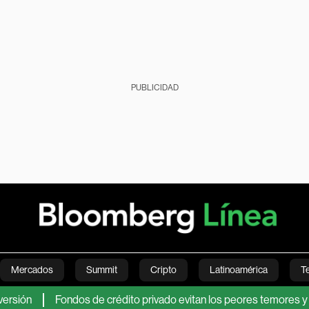
PUBLICIDAD
Mercados
Summit
Cripto
Latinoamérica
T
Fondos de crédito privado evitan los peores temores y se recup
Green
Economía
Estilo de vida
Mundo
Videos