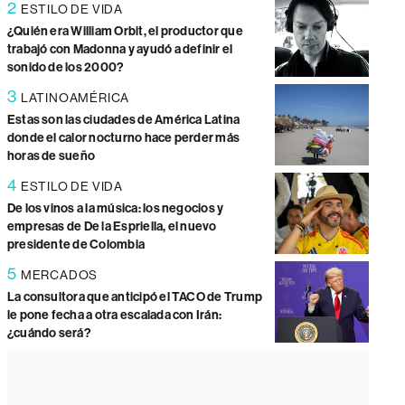
2
ESTILO DE VIDA
¿Quién era William Orbit, el productor que
trabajó con Madonna y ayudó a definir el
sonido de los 2000?
3
LATINOAMÉRICA
Estas son las ciudades de América Latina
donde el calor nocturno hace perder más
horas de sueño
4
ESTILO DE VIDA
De los vinos a la música: los negocios y
empresas de De la Espriella, el nuevo
presidente de Colombia
5
MERCADOS
La consultora que anticipó el TACO de Trump
le pone fecha a otra escalada con Irán:
¿cuándo será?