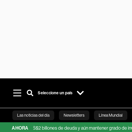
Seleccione un país
Las noticias del día
Newsletters
Línea Mundial
umar US$2 billones de deuda y aún mantener grado de inversión
AHORA
Bloomberg 