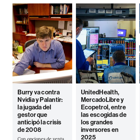
Burry va contra
UnitedHealth,
Nvidia y Palantir:
MercadoLibre y
la jugada del
Ecopetrol, entre
gestor que
las escogidas de
anticipó la crisis
los grandes
de 2008
inversores en
2025
Con opciones de venta