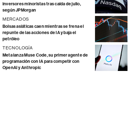
inversores minoristas tras caída de julio,
según JPMorgan
MERCADOS
Bolsas asiáticas caen mientras se frena el
repunte de las acciones de IA y baja el
petróleo
TECNOLOGÍA
Meta lanza Muse Code, su primer agente de
programación con IA para competir con
OpenAI y Anthropic