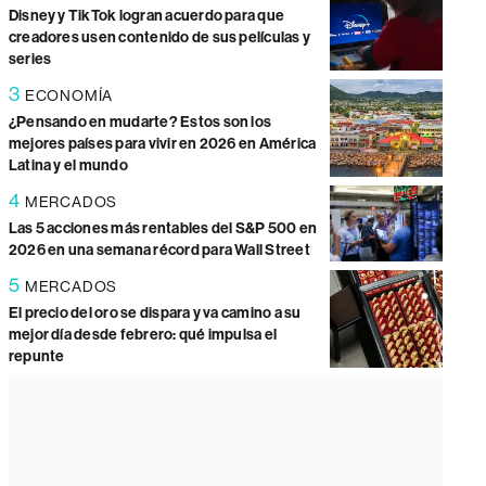
Disney y TikTok logran acuerdo para que
creadores usen contenido de sus películas y
series
3
ECONOMÍA
¿Pensando en mudarte? Estos son los
mejores países para vivir en 2026 en América
Latina y el mundo
4
MERCADOS
Las 5 acciones más rentables del S&P 500 en
2026 en una semana récord para Wall Street
5
MERCADOS
El precio del oro se dispara y va camino a su
mejor día desde febrero: qué impulsa el
repunte