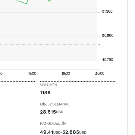
51.360
50.560
49.760
00
18:00
19:00
20:00
VOLUMEN
118K
MÍN. 52 SEMANAS
28.615
USD
RANGO DEL DÍA
-
49.41
52.885
USD
USD