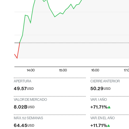
14:00
15:00
16:00
17:
APERTURA
CIERRE ANTERIOR
49.57
50.29
USD
USD
VALOR DE MERCADO
VAR. 1 AÑO
8.02B
+71.71%
USD
MÁX. 52 SEMANAS
VAR. EN EL AÑO
64.45
+11.71%
USD