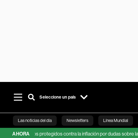
Seleccione un país
Las noticias del día
Newsletters
Línea Mundial
os bonos protegidos contra la inflación por dudas sobre la Fed
AHORA
Bloomberg 