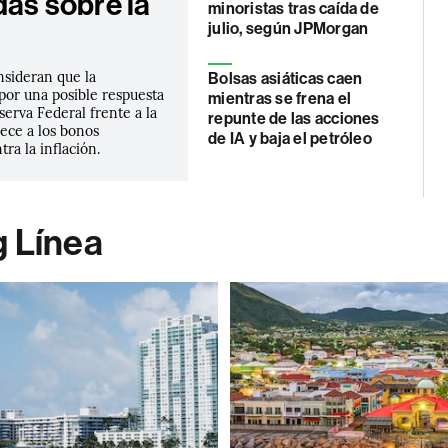
das sobre la
minoristas tras caída de
julio, según JPMorgan
nsideran que la
Bolsas asiáticas caen
por una posible respuesta
mientras se frena el
eserva Federal frente a la
repunte de las acciones
rece a los bonos
de IA y baja el petróleo
tra la inflación.
g Línea