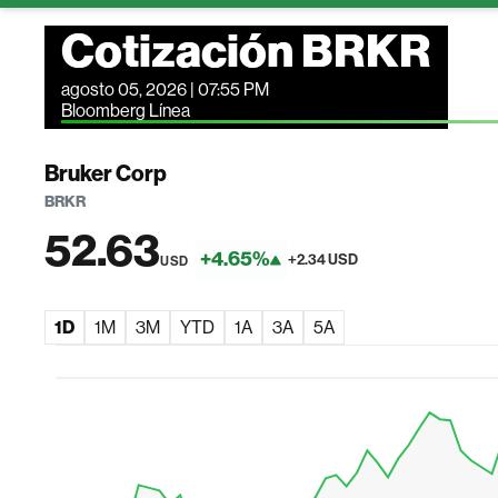
Cotización BRKR
agosto 05, 2026 | 07:55 PM
Bloomberg Línea
Bruker Corp
BRKR
52.63
+4.65%
+2.34 USD
USD
1D
1M
3M
YTD
1A
3A
5A