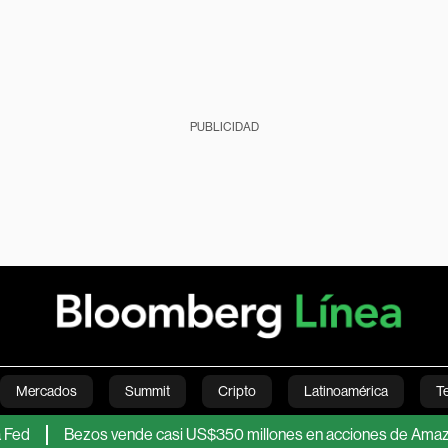
PUBLICIDAD
Mercados
Summit
Cripto
Latinoamérica
T
Bezos vende casi US$350 millones en acciones de Amazon tras má
Green
Economía
Estilo de vida
Mundo
Videos