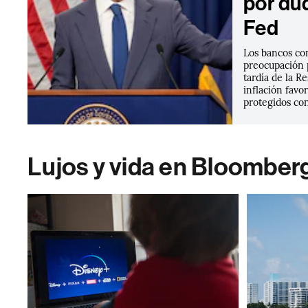
por du
Fed
Los bancos co
preocupación 
tardía de la R
inflación favo
protegidos con
Lujos y vida en Bloomber