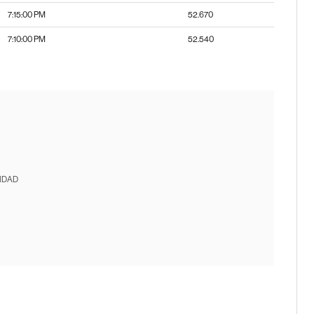
7:15:00 PM
52.670
7:10:00 PM
52.540
IDAD