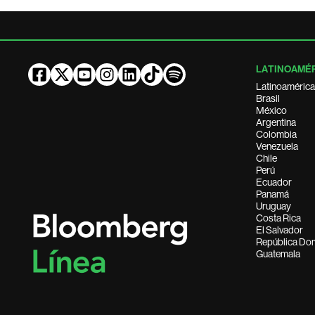
LATINOAMÉ
Latinoamérica
Brasil
México
Argentina
Colombia
Venezuela
Chile
Perú
Ecuador
Panamá
Uruguay
Costa Rica
El Salvador
República Do
Guatemala