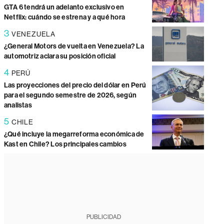
GTA 6 tendrá un adelanto exclusivo en
Netflix: cuándo se estrena y a qué hora
3
VENEZUELA
¿General Motors de vuelta en Venezuela? La
automotriz aclara su posición oficial
4
PERÚ
Las proyecciones del precio del dólar en Perú
para el segundo semestre de 2026, según
analistas
5
CHILE
¿Qué incluye la megarreforma económica de
Kast en Chile? Los principales cambios
PUBLICIDAD