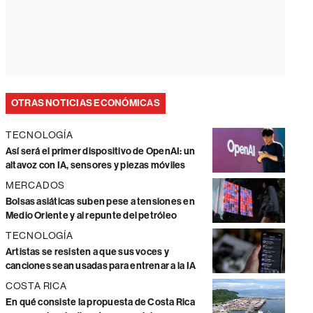
OTRAS NOTICIAS ECONÓMICAS
TECNOLOGÍA
Así será el primer dispositivo de OpenAI: un
altavoz con IA, sensores y piezas móviles
MERCADOS
Bolsas asiáticas suben pese a tensiones en
Medio Oriente y al repunte del petróleo
TECNOLOGÍA
Artistas se resisten a que sus voces y
canciones sean usadas para entrenar a la IA
COSTA RICA
En qué consiste la propuesta de Costa Rica