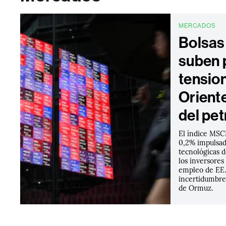
MERCADOS
Bolsas
suben 
tensio
Oriente
del pet
El índice MSCI
0,2% impulsad
tecnológicas d
los inversores
empleo de EE.
incertidumbre 
de Ormuz.