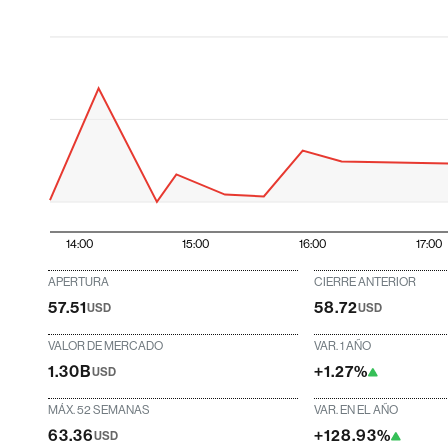
14:00
15:00
16:00
17:00
APERTURA
CIERRE ANTERIOR
57.51
58.72
USD
USD
VALOR DE MERCADO
VAR. 1 AÑO
1.30B
+1.27%
USD
MÁX. 52 SEMANAS
VAR. EN EL AÑO
63.36
+128.93%
USD