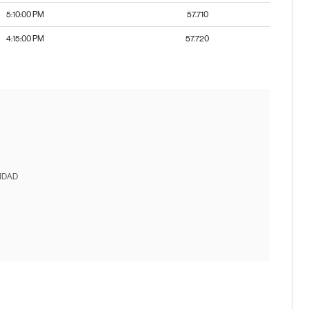
5:10:00 PM
57.710
4:15:00 PM
57.720
IDAD