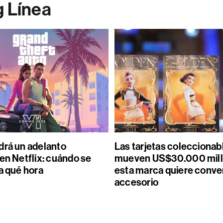
g Línea
drá un adelanto
Las tarjetas coleccionab
en Netflix: cuándo se
mueven US$30.000 mill
a qué hora
esta marca quiere conver
accesorio