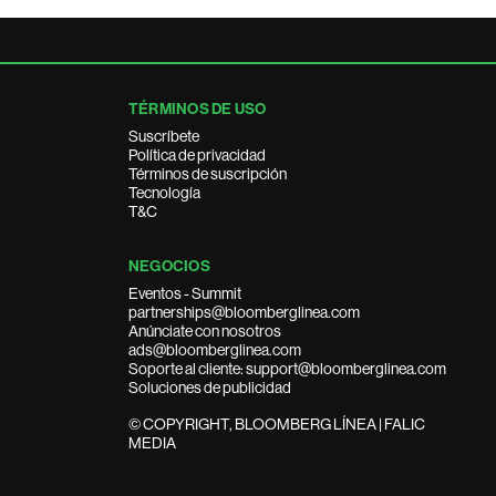
TÉRMINOS DE USO
Suscríbete
Política de privacidad
Términos de suscripción
Tecnología
T&C
NEGOCIOS
Eventos - Summit
partnerships@bloomberglinea.com
Anúnciate con nosotros
ads@bloomberglinea.com
Soporte al cliente: support@bloomberglinea.com
Soluciones de publicidad
© COPYRIGHT, BLOOMBERG LÍNEA | FALIC
MEDIA