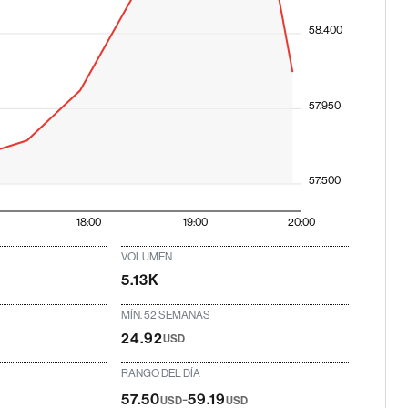
58.400
57.950
57.500
18:00
19:00
20:00
VOLUMEN
5.13K
MÍN. 52 SEMANAS
24.92
USD
RANGO DEL DÍA
-
57.50
59.19
USD
USD