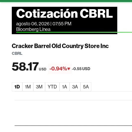
Cotización CBRL
agosto 06, 2026 | 07:55 PM
Bloomberg Línea
Cracker Barrel Old Country Store Inc
CBRL
58.17
-0.94%
-0.55 USD
USD
1D
1M
3M
YTD
1A
3A
5A