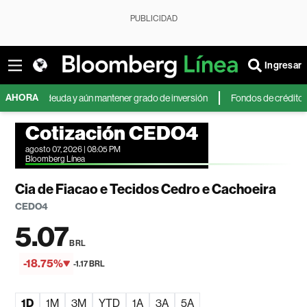
PUBLICIDAD
Ingresar
AHORA
 de deuda y aún mantener grado de inversión
Fondos de crédito privado 
Cotización CEDO4
agosto 07, 2026 | 08:05 PM
Bloomberg Línea
Cia de Fiacao e Tecidos Cedro e Cachoeira
CEDO4
5.07
BRL
-18.75%
-1.17 BRL
1D
1M
3M
YTD
1A
3A
5A