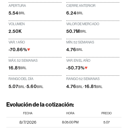
APERTURA
CIERRE ANTERIOR
5.54
6.24
BRL
BRL
VOLUMEN
VALOR DE MERCADO
2.50K
50.7M
BRL
VAR. 1 AÑO
MÍN. 52 SEMANAS
-70.86%
4.76
BRL
MÁX. 52 SEMANAS
VAR. EN EL AÑO
16.81
-50.73%
BRL
RANGO DEL DÍA
RANGO 52 SEMANAS
5.07
-
5.60
4.76
-
16.81
BRL
BRL
BRL
BRL
Evolución de la cotización:
FECHA
HORA
PRECIO
8/7/2026
8:05:00 PM
5.07