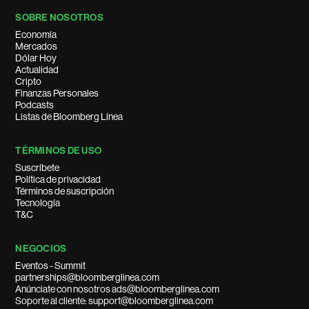
SOBRE NOSOTROS
Economía
Mercados
Dólar Hoy
Actualidad
Cripto
Finanzas Personales
Podcasts
Listas de Bloomberg Línea
TÉRMINOS DE USO
Suscríbete
Política de privacidad
Términos de suscripción
Tecnología
T&C
NEGOCIOS
Eventos - Summit
partnerships@bloomberglinea.com
Anúnciate con nosotros ads@bloomberglinea.com
Soporte al cliente: support@bloomberglinea.com