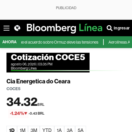
PUBLICIDAD
Ingresar
AHORA
a que el acuerdo sobre Ormuz eleve las tensiones
Aerolíneas Argentinas
Cotización COCE5
agosto 06, 2026 | 03:35 PM
Bloomberg Línea
Cia Energetica do Ceara
COCE5
34.32
BRL
-1.24%
-0.43 BRL
1D
1M
3M
YTD
1A
3A
5A