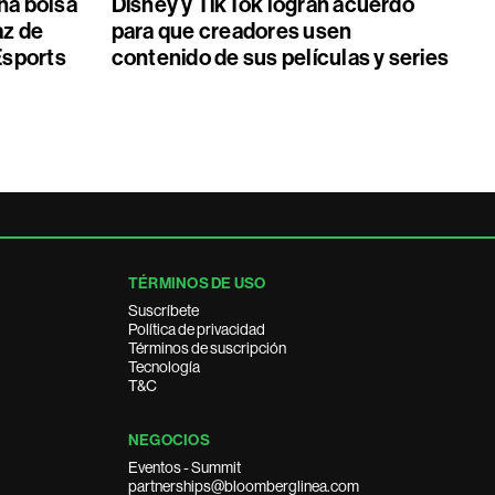
una bolsa
Disney y TikTok logran acuerdo
az de
para que creadores usen
 Esports
contenido de sus películas y series
TÉRMINOS DE USO
Suscríbete
Política de privacidad
Términos de suscripción
Tecnología
T&C
NEGOCIOS
Eventos - Summit
partnerships@bloomberglinea.com