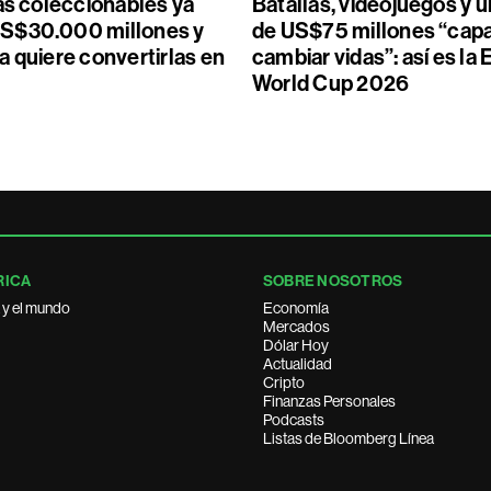
as coleccionables ya
Batallas, videojuegos y 
S$30.000 millones y
de US$75 millones “cap
a quiere convertirlas en
cambiar vidas”: así es la
World Cup 2026
RICA
SOBRE NOSOTROS
 y el mundo
Economía
Mercados
Dólar Hoy
Actualidad
Cripto
Finanzas Personales
Podcasts
Listas de Bloomberg Línea