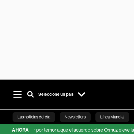
Seleccione un país
Las noticias del día
Newsletters
Línea Mundial
s caen por temor a que el acuerdo sobre Ormuz eleve las tension
AHORA
Bloomberg 