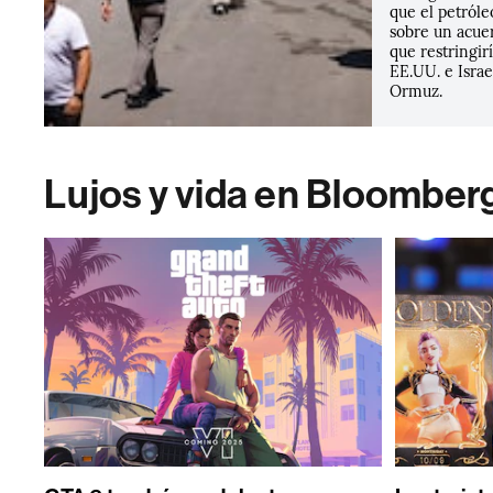
que el petróle
sobre un acue
que restringir
EE.UU. e Israe
Ormuz.
Lujos y vida en Bloomber