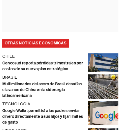
OTRAS NOTICIAS ECONÓMICAS
CHILE
Cencosud reporta pérdidas trimestrales por
costos de su nuevo plan estratégico
BRASIL
Multimillonarios del acero de Brasil desafían
el avance de China en la siderurgia
latinoamericana
TECNOLOGÍA
Google Wallet permitirá a los padres enviar
dinero directamente a sus hijos y fijar límites
de gasto