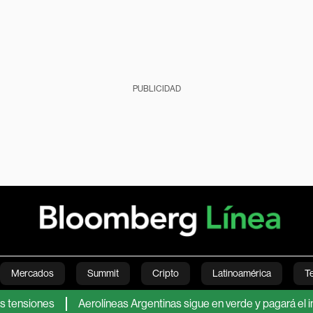
PUBLICIDAD
Mercados
Summit
Cripto
Latinoamérica
T
es
Aerolíneas Argentinas sigue en verde y pagará el impuesto a
Green
Economía
Estilo de vida
Mundo
Videos