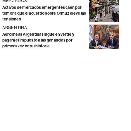
MERCADOS
Activos de mercados emergentes caen por
temor a que el acuerdo sobre Ormuz eleve las
tensiones
ARGENTINA
Aerolíneas Argentinas sigue en verde y
pagará el impuesto a las ganancias por
primera vez en su historia