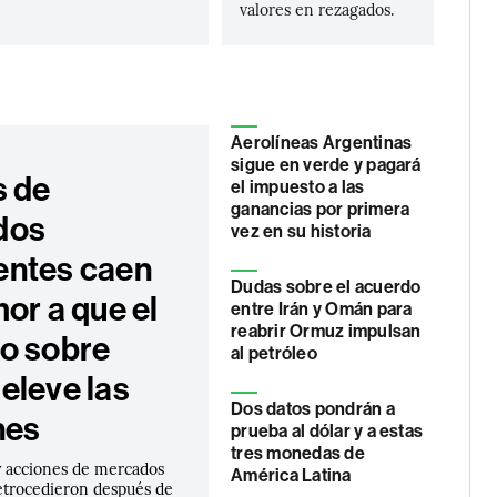
valores en rezagados.
Aerolíneas Argentinas
sigue en verde y pagará
s de
el impuesto a las
ganancias por primera
dos
vez en su historia
ntes caen
Dudas sobre el acuerdo
or a que el
entre Irán y Omán para
reabrir Ormuz impulsan
o sobre
al petróleo
eleve las
Dos datos pondrán a
nes
prueba al dólar y a estas
tres monedas de
 acciones de mercados
América Latina
trocedieron después de