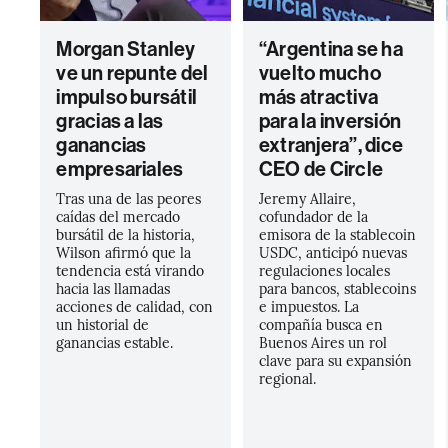
Morgan Stanley
“Argentina se ha
ve un repunte del
vuelto mucho
impulso bursátil
más atractiva
gracias a las
para la inversión
ganancias
extranjera”, dice
empresariales
CEO de Circle
Tras una de las peores
Jeremy Allaire,
caídas del mercado
cofundador de la
bursátil de la historia,
emisora de la stablecoin
Wilson afirmó que la
USDC, anticipó nuevas
tendencia está virando
regulaciones locales
hacia las llamadas
para bancos, stablecoins
acciones de calidad, con
e impuestos. La
un historial de
compañía busca en
ganancias estable.
Buenos Aires un rol
clave para su expansión
regional.