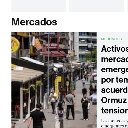
Mercados
MERCADOS
Activo
merca
emerge
por tem
acuerd
Ormuz 
tensio
Las monedas y
emergentes re