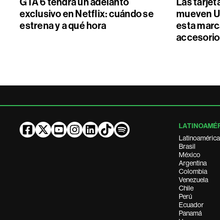
GTA 6 tendrá un adelanto
Las tarjet
exclusivo en Netflix: cuándo se
mueven U
estrena y a qué hora
esta marc
accesorio
LATINOAMÉ
Latinoamérica
Brasil
México
Argentina
Colombia
Venezuela
Chile
Perú
Ecuador
Panamá