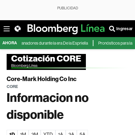
PUBLICIDAD
Ingresar
AHORA
mo ganadores durante la era De la Espriella
Pronósticos para las accione
Cotización CORE
Bloomberg Línea
Core-Mark Holding Co Inc
CORE
Informacion no
disponible
1D
1M
3M
YTD
1A
3A
5A