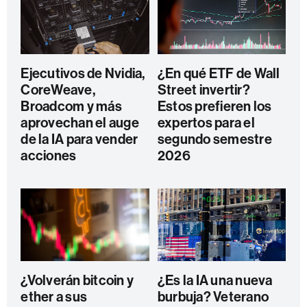
Ejecutivos de Nvidia,
¿En qué ETF de Wall
CoreWeave,
Street invertir?
Broadcom y más
Estos prefieren los
aprovechan el auge
expertos para el
de la IA para vender
segundo semestre
acciones
2026
¿Volverán bitcoin y
¿Es la IA una nueva
ether a sus
burbuja? Veterano