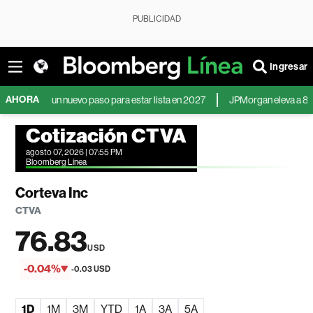
PUBLICIDAD
Ingresar
AHORA
a da un nuevo paso para estar lista en 2027
JPMorgan eleva a 8.000 punto
Cotización CTVA
agosto 07, 2026 | 07:55 PM
Bloomberg Línea
Corteva Inc
CTVA
76.83
USD
-0.04%
-0.03 USD
1D
1M
3M
YTD
1A
3A
5A