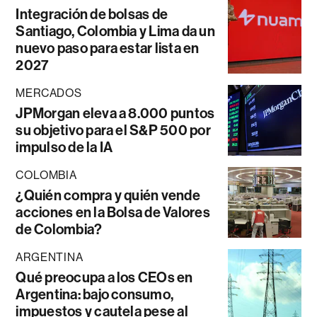
Integración de bolsas de
Santiago, Colombia y Lima da un
nuevo paso para estar lista en
2027
MERCADOS
JPMorgan eleva a 8.000 puntos
su objetivo para el S&P 500 por
impulso de la IA
COLOMBIA
¿Quién compra y quién vende
acciones en la Bolsa de Valores
de Colombia?
ARGENTINA
Qué preocupa a los CEOs en
Argentina: bajo consumo,
impuestos y cautela pese al