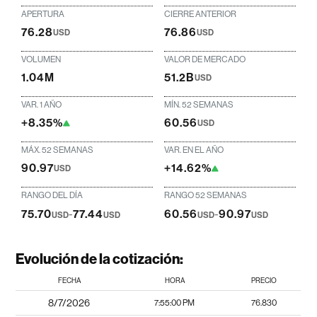
APERTURA
CIERRE ANTERIOR
76.28
76.86
USD
USD
VOLUMEN
VALOR DE MERCADO
1.04M
51.2B
USD
VAR. 1 AÑO
MÍN. 52 SEMANAS
+8.35%
60.56
USD
MÁX. 52 SEMANAS
VAR. EN EL AÑO
90.97
+14.62%
USD
RANGO DEL DÍA
RANGO 52 SEMANAS
75.70
-
77.44
60.56
-
90.97
USD
USD
USD
USD
Evolución de la cotización:
FECHA
HORA
PRECIO
8/7/2026
7:55:00 PM
76.830