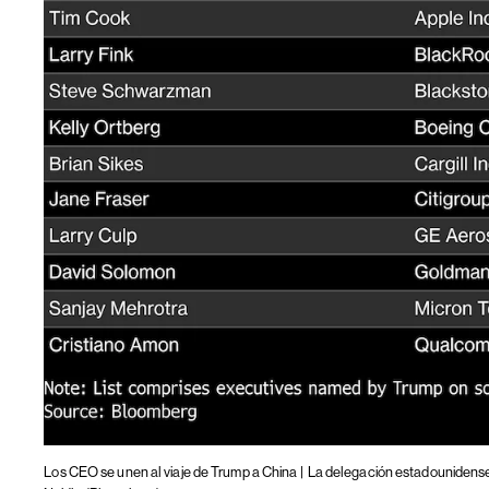
Los CEO se unen al viaje de Trump a China |
La delegación estadounidense