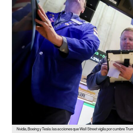
Nvidia, Boeing y Tesla: las acciones que Wall Street vigila por cumbre Tru