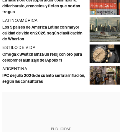
La mala hora del exportador colombiano:
dólar barato, aranceles y fletes que no dan
tregua
LATINOAMÉRICA
Los 5 países de América Latina con mayor
calidad de vida en 2026, según clasificación
de Wharton
ESTILO DE VIDA
Omega x Swatch lanza un reloj con oro para
celebrar el alunizaje del Apollo 11
ARGENTINA
IPC de julio 2026: de cuánto sería la inflación,
según las consultoras
PUBLICIDAD