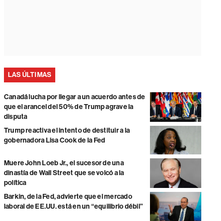
LAS ÚLTIMAS
Canadá lucha por llegar a un acuerdo antes de
que el arancel del 50% de Trump agrave la
disputa
Trump reactiva el intento de destituir a la
gobernadora Lisa Cook de la Fed
Muere John Loeb Jr., el sucesor de una
dinastía de Wall Street que se volcó a la
política
Barkin, de la Fed, advierte que el mercado
laboral de EE.UU. está en un “equilibrio débil”