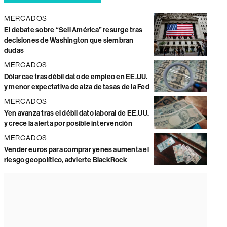
MERCADOS
El debate sobre “Sell América” resurge tras
decisiones de Washington que siembran
dudas
MERCADOS
Dólar cae tras débil dato de empleo en EE.UU.
y menor expectativa de alza de tasas de la Fed
MERCADOS
Yen avanza tras el débil dato laboral de EE.UU.
y crece la alerta por posible intervención
MERCADOS
Vender euros para comprar yenes aumenta el
riesgo geopolítico, advierte BlackRock