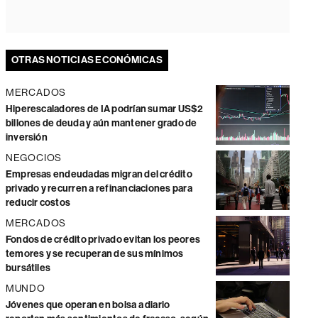
OTRAS NOTICIAS ECONÓMICAS
MERCADOS
Hiperescaladores de IA podrían sumar US$2
billones de deuda y aún mantener grado de
inversión
NEGOCIOS
Empresas endeudadas migran del crédito
privado y recurren a refinanciaciones para
reducir costos
MERCADOS
Fondos de crédito privado evitan los peores
temores y se recuperan de sus mínimos
bursátiles
MUNDO
Jóvenes que operan en bolsa a diario