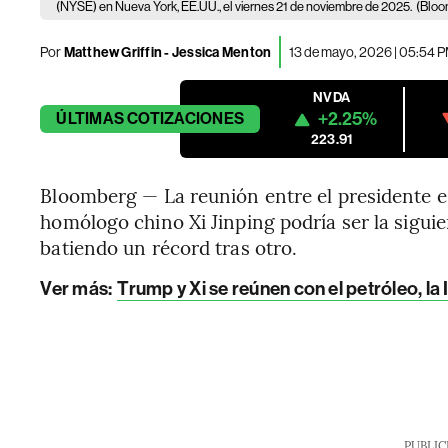
(NYSE) en Nueva York, EE.UU., el viernes 21 de noviembre de 2025.
(Bloo
Por
Matthew Griffin - Jessica Menton
13 de mayo, 2026 | 05:54 
NVDA
+2.25%
ÚLTIMAS
COTIZACIONES
223.91
Bloomberg — La reunión entre el presidente 
homólogo chino Xi Jinping podría ser la siguie
batiendo un récord tras otro.
Ver más:
Trump y Xi se reúnen con el petróleo, l
PUBLIC