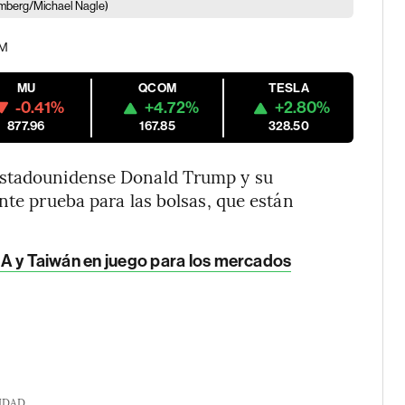
mberg/Michael Nagle)
PM
MU
QCOM
TESLA
-0.41%
+4.72%
+2.80%
877.96
167.85
328.50
estadounidense Donald Trump y su
nte prueba para las bolsas, que están
a IA y Taiwán en juego para los mercados
IDAD