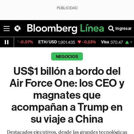
PUBLICIDAD
Ingresar
7%
ETH/USD
-0.23%
Visa
+0.52%
Mercad
1,901.435
370.47
NEGOCIOS
US$1 billón a bordo del
Air Force One: los CEO y
magnates que
acompañan a Trump en
su viaje a China
Destacados ejecutivos, desde las grandes tecnológicas