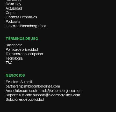
Dólar Hoy
Actualidad
Cripto
Finanzas Personales
Podcasts
Listas de Bloomberg Línea
TÉRMINOS DE USO
Suscríbete
Política de privacidad
Términos de suscripción
Tecnología
T&C
NEGOCIOS
Eventos - Summit
partnerships@bloomberglinea.com
Anúnciate con nosotros ads@bloomberglinea.com
Soporte al cliente: support@bloomberglinea.com
Soluciones de publicidad