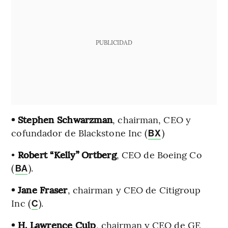
PUBLICIDAD
• Stephen Schwarzman
, chairman, CEO y
cofundador de Blackstone Inc (
)
BX
•
Robert “Kelly” Ortberg
, CEO de Boeing Co
(
).
BA
• Jane Fraser
, chairman y CEO de Citigroup
Inc (
).
C
• H. Lawrence Culp
, chairman y CEO de
GE