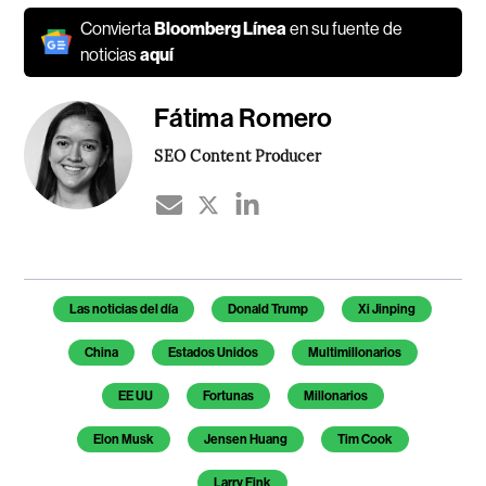
Convierta
Bloomberg Línea
en su fuente de
noticias
aquí
Fátima Romero
SEO Content Producer
Temas de este artículo
Las noticias del día
Donald Trump
Xi Jinping
China
Estados Unidos
Multimillonarios
EE UU
Fortunas
Millonarios
Elon Musk
Jensen Huang
Tim Cook
Larry Fink