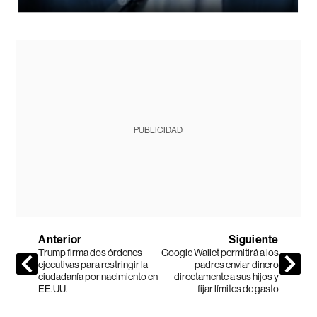
PUBLICIDAD
Anterior
Siguiente
Trump firma dos órdenes
Google Wallet permitirá a los
ejecutivas para restringir la
padres enviar dinero
ciudadanía por nacimiento en
directamente a sus hijos y
EE.UU.
fijar límites de gasto