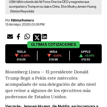
US$1 billón a bordo del Air Force One: los CEO y magnates que
acompañan a Trump en su viaje a China.
Elon Musk y Jensen Huang.
(Stefani Reynolds)
Por
Fátima Romero
13 de mayo, 2026 | 01:39 PM
ÚLTIMAS
COTIZACIONES
TESLA
NVDA
APPLE
-0.56%
-0.10%
+0.51%
319.55
218.98
312.53
Bloomberg Línea — El presidente Donald
Trump llegó a Pekín este miércoles
acompañado de una delegación de alto nivel
que reúne a algunos de los ejecutivos más
poderosos de Estados Unidos.
Ver más:
Jensen Huang, de Nvidia, se incorpora a