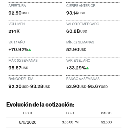
APERTURA
CIERRE ANTERIOR
92.50
93.14
USD
USD
VOLUMEN
VALOR DE MERCADO
214K
60.8B
USD
VAR. 1 AÑO
MÍN. 52 SEMANAS
+70.92%
52.90
USD
MÁX. 52 SEMANAS
VAR. EN EL AÑO
95.67
+33.29%
USD
RANGO DEL DÍA
RANGO 52 SEMANAS
92.20
-
93.28
52.90
-
95.67
USD
USD
USD
USD
Evolución de la cotización:
FECHA
HORA
PRECIO
8/6/2026
3:55:00 PM
92.500