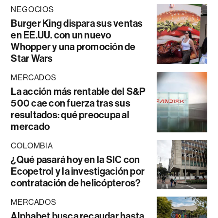
NEGOCIOS
Burger King dispara sus ventas
en EE.UU. con un nuevo
Whopper y una promoción de
Star Wars
MERCADOS
La acción más rentable del S&P
500 cae con fuerza tras sus
resultados: qué preocupa al
mercado
COLOMBIA
¿Qué pasará hoy en la SIC con
Ecopetrol y la investigación por
contratación de helicópteros?
MERCADOS
Alphabet busca recaudar hasta