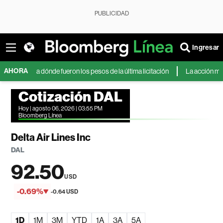
PUBLICIDAD
Ingresar
AHORA
an a dónde fueron los pesos de la última licitación
La acción más rentab
Cotización DAL
Hoy | agosto 06, 2026 | 03:55 PM
Bloomberg Línea
Delta Air Lines Inc
DAL
92.50
USD
-0.69%
-0.64 USD
1D
1M
3M
YTD
1A
3A
5A