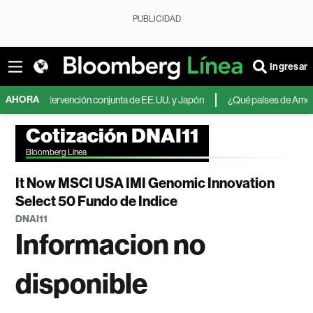
PUBLICIDAD
Ingresar
AHORA
s la intervención conjunta de EE.UU. y Japón
¿Qué países de América Latin
Cotización DNAI11
Bloomberg Línea
It Now MSCI USA IMI Genomic Innovation
Select 50 Fundo de Indice
DNAI11
Informacion no
disponible