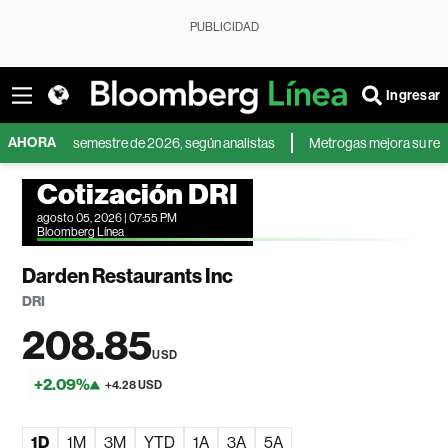
PUBLICIDAD
Ingresar
AHORA
gundo semestre de 2026, según analistas
Metrogas mejora su rentabilidad 
Cotización DRI
agosto 05, 2026 | 07:55 PM
Bloomberg Línea
Darden Restaurants Inc
DRI
208.85
USD
+2.09%
+4.28 USD
1D
1M
3M
YTD
1A
3A
5A