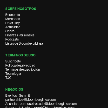
SOBRE NOSOTROS
Economía
Mercados
Dólar Hoy
Actualidad
Cripto
Finanzas Personales
Podcasts
Listas de Bloomberg Línea
TÉRMINOS DE USO
Suscríbete
Política de privacidad
Términos de suscripción
Tecnología
T&C
NEGOCIOS
Eventos - Summit
partnerships@bloomberglinea.com
Anúnciate con nosotros ads@bloomberglinea.com
Soporte al cliente: support@bloomberglinea.com