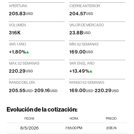
APERTURA
CIERRE ANTERIOR
205.83
204.57
USD
USD
VOLUMEN
VALOR DE MERCADO
316K
23.8B
USD
VAR. 1 AÑO
MÍN. 52 SEMANAS
+1.80%
169.00
USD
MÁX. 52 SEMANAS
VAR. EN EL AÑO
220.29
+13.49%
USD
RANGO DEL DÍA
RANGO 52 SEMANAS
205.55
-
209.16
169.00
-
220.29
USD
USD
USD
USD
Evolución de la cotización:
FECHA
HORA
PRECIO
8/5/2026
7:55:00 PM
208.74