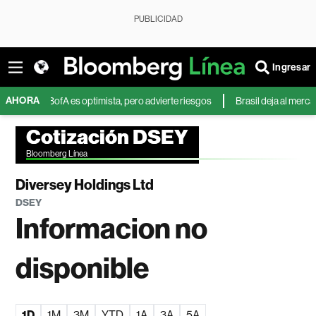
PUBLICIDAD
Ingresar
AHORA
MD? BofA es optimista, pero advierte riesgos
Brasil deja al mercado mu
Cotización DSEY
Bloomberg Línea
Diversey Holdings Ltd
DSEY
Informacion no
disponible
1D
1M
3M
YTD
1A
3A
5A