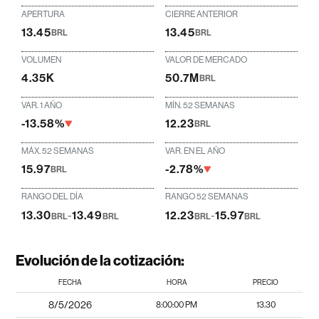
APERTURA
CIERRE ANTERIOR
13.45
13.45
BRL
BRL
VOLUMEN
VALOR DE MERCADO
4.35K
50.7M
BRL
VAR. 1 AÑO
MÍN. 52 SEMANAS
-13.58%
12.23
BRL
MÁX. 52 SEMANAS
VAR. EN EL AÑO
15.97
-2.78%
BRL
RANGO DEL DÍA
RANGO 52 SEMANAS
13.30
-
13.49
12.23
-
15.97
BRL
BRL
BRL
BRL
Evolución de la cotización:
FECHA
HORA
PRECIO
8/5/2026
8:00:00 PM
13.30