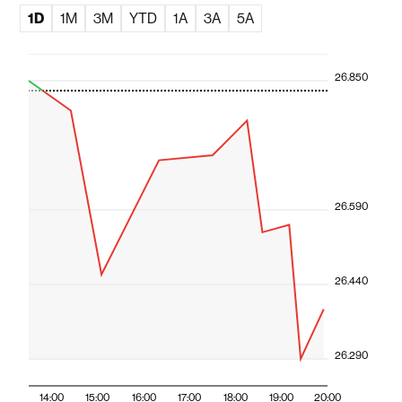
1D
1M
3M
YTD
1A
3A
5A
26.850
26.590
26.440
26.290
14:00
15:00
16:00
17:00
18:00
19:00
20:00