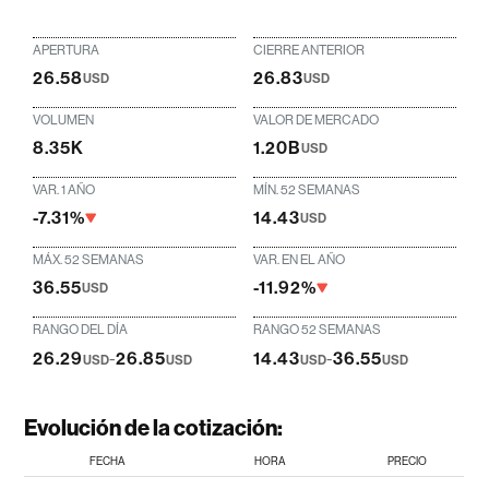
APERTURA
CIERRE ANTERIOR
26.58
26.83
USD
USD
VOLUMEN
VALOR DE MERCADO
8.35K
1.20B
USD
VAR. 1 AÑO
MÍN. 52 SEMANAS
-7.31%
14.43
USD
MÁX. 52 SEMANAS
VAR. EN EL AÑO
36.55
-11.92%
USD
RANGO DEL DÍA
RANGO 52 SEMANAS
26.29
-
26.85
14.43
-
36.55
USD
USD
USD
USD
Evolución de la cotización:
FECHA
HORA
PRECIO