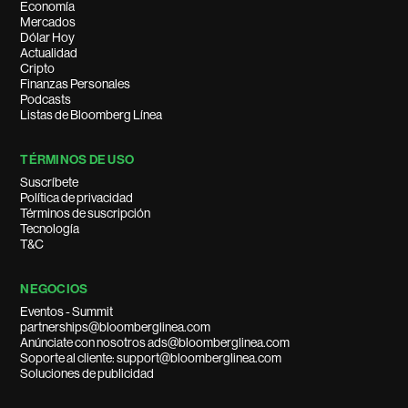
Economía
Mercados
Dólar Hoy
Actualidad
Cripto
Finanzas Personales
Podcasts
Listas de Bloomberg Línea
TÉRMINOS DE USO
Suscríbete
Política de privacidad
Términos de suscripción
Tecnología
T&C
NEGOCIOS
Eventos - Summit
partnerships@bloomberglinea.com
Anúnciate con nosotros ads@bloomberglinea.com
Soporte al cliente: support@bloomberglinea.com
Soluciones de publicidad