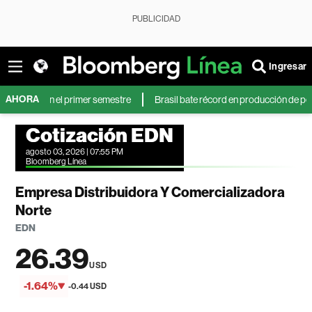
PUBLICIDAD
Ingresar
AHORA
s en el primer semestre
Brasil bate récord en producción de petróleo mien
Cotización EDN
agosto 03, 2026 | 07:55 PM
Bloomberg Línea
Empresa Distribuidora Y Comercializadora
Norte
EDN
26.39
USD
-1.64%
-0.44 USD