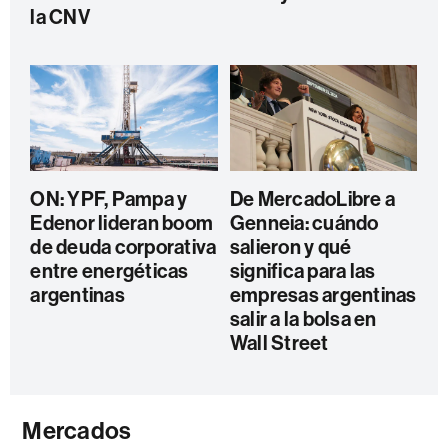
la CNV
ON: YPF, Pampa y
De MercadoLibre a
Edenor lideran boom
Genneia: cuándo
de deuda corporativa
salieron y qué
entre energéticas
significa para las
argentinas
empresas argentinas
salir a la bolsa en
Wall Street
Mercados